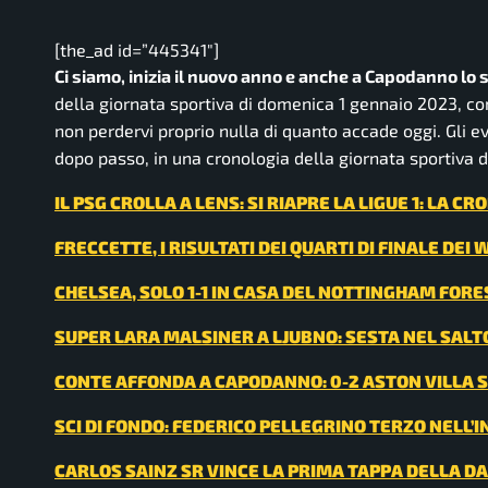
[the_ad id=”445341″]
Ci siamo, inizia il nuovo anno e anche a Capodanno lo
della giornata sportiva di domenica 1 gennaio 2023, con 
non perdervi proprio nulla di quanto accade oggi. Gli e
dopo passo, in una cronologia della giornata sportiva 
IL PSG CROLLA A LENS: SI RIAPRE LA LIGUE 1: LA C
FRECCETTE, I RISULTATI DEI QUARTI DI FINALE D
CHELSEA, SOLO 1-1 IN CASA DEL NOTTINGHAM FORE
SUPER LARA MALSINER A LJUBNO: SESTA NEL SALTO
CONTE AFFONDA A CAPODANNO: 0-2 ASTON VILLA
SCI DI FONDO: FEDERICO PELLEGRINO TERZO NELL’
CARLOS SAINZ SR VINCE LA PRIMA TAPPA DELLA DAK