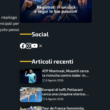
 riepilogo
incipali per
guito passo
Social
Articoli recenti
ATP Montreal, Musetti cerca
la rivincita contro Jodar: in
palio gli ottavi
6 Agosto 2026
Europei di tuffi, Pellacani
cerca una cinquina storica:
Conte e Wang sfidano la
6 Agosto 2026
piattaforma
Tour de France femminile,