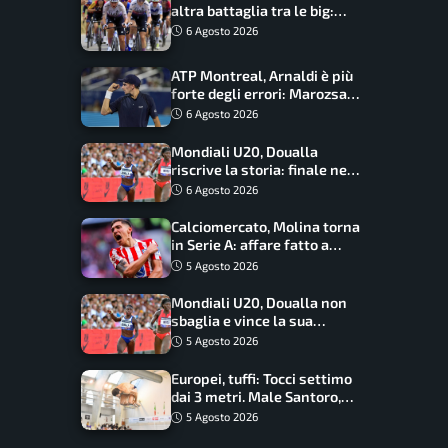
altra battaglia tra le big:
Longo Borghini sogna il
6 Agosto 2026
colpo
ATP Montreal, Arnaldi è più
forte degli errori: Marozsan
piegato dopo oltre due ore
6 Agosto 2026
Mondiali U20, Doualla
riscrive la storia: finale nei
100 metri dopo trent’anni
6 Agosto 2026
Calciomercato, Molina torna
in Serie A: affare fatto a
cifre sorprendenti
5 Agosto 2026
Mondiali U20, Doualla non
sbaglia e vince la sua
batteria sui 100 metri:
5 Agosto 2026
quando si disputano le finali
Europei, tuffi: Tocci settimo
dai 3 metri. Male Santoro,
Wesemann si prende l’oro
5 Agosto 2026