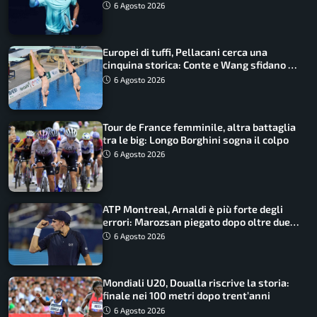
6 Agosto 2026
Europei di tuffi, Pellacani cerca una
cinquina storica: Conte e Wang sfidano la
piattaforma
6 Agosto 2026
Tour de France femminile, altra battaglia
tra le big: Longo Borghini sogna il colpo
6 Agosto 2026
ATP Montreal, Arnaldi è più forte degli
errori: Marozsan piegato dopo oltre due
ore
6 Agosto 2026
Mondiali U20, Doualla riscrive la storia:
finale nei 100 metri dopo trent’anni
6 Agosto 2026