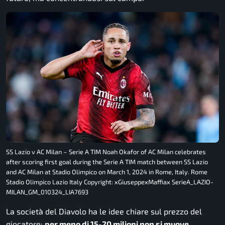
SS Lazio v AC Milan – Serie A TIM Noah Okafor of AC Milan celebrates
after scoring first goal during the Serie A TIM match between SS Lazio
and AC Milan at Stadio Olimpico on March 1, 2024 in Rome, Italy. Rome
Stadio Olimpico Lazio Italy Copyright: xGiuseppexMaffiax SerieA_LAZIO-
MILAN_GM_010324_LIA7693
La società del Diavolo ha le idee chiare sul prezzo del
giocatore:
per meno di 15-20 milioni non si muove.