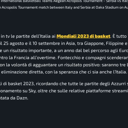
 International Basketball Teams Aegean Acropolis Tournament - Serbia vs Ita
Acropolis Tournament match between Italy and Serbia at Oaka Stadium on Au
 tv le partite dell’Italia ai
Mondiali 2023 di basket
. È tutto
a il 25 agosto e il 10 settembre in Asia, tra Giappone, Filippine 
 un risultato importante, a un anno dal bel percorso agli Eur
contro la Francia all’overtime. Fontecchio e compagni scendera
n la volontà di agguantare un risultato positivo: saranno tre l
eliminazione diretta, con la speranza che ci sia anche l’Italia.
li di basket 2023, ricordando che tutte le partite degli Azzurri
 abbonamento su Sky, oltre che sulle relative piattaforme stream
ntata da Dazn.