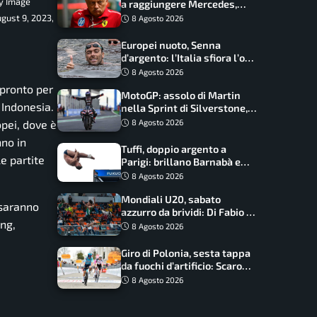
ly Image
a raggiungere Mercedes,
novità per la Macarena
gust 9, 2023,
8 Agosto 2026
Europei nuoto, Senna
d’argento: l’Italia sfiora l’oro
nella staffetta, Paltrinieri
8 Agosto 2026
da urlo, il bilancio azzurro
 pronto per
MotoGP: assolo di Martin
e Indonesia.
nella Sprint di Silverstone,
trionfo totale Aprilia
8 Agosto 2026
opei, dove è
nno in
Tuffi, doppio argento a
e partite
Parigi: brillano Barnabà e
Cosetti
8 Agosto 2026
Mondiali U20, sabato
 saranno
azzurro da brividi: Di Fabio e
ing,
Inzoli sognano le medaglie,
8 Agosto 2026
Castellani e Succo in finale
Giro di Polonia, sesta tappa
da fuochi d’artificio: Scaroni
può attaccare la maglia di
8 Agosto 2026
Lemmen