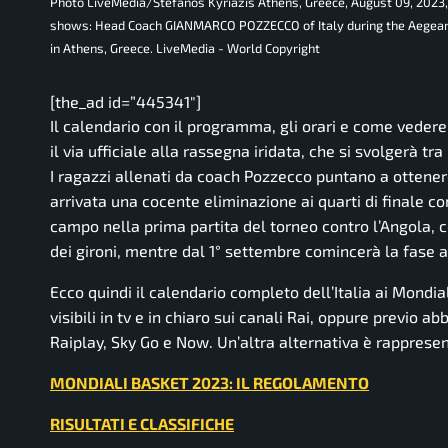
Photo LiveMedia/Stefanos Kyriazis Athens, Greece, August 09, 2023,
shows: Head Coach GIANMARCO POZZECCO of Italy during the Aegean 
in Athens, Greece. LiveMedia - World Copyright
[the_ad id=”445341″]
Il calendario con il programma, gli orari e come vedere in
il via ufficiale alla rassegna iridata, che si svolgerà tr
I ragazzi allenati da coach Pozzecco puntano a ottenere
arrivata una cocente eliminazione ai quarti di finale 
campo nella prima partita del torneo contro l’Angola, co
dei gironi, mentre dal 1° settembre comincerà la fase a 
Ecco quindi il calendario completo dell’Italia ai Mondia
visibili in tv e in chiaro sui canali Rai, oppure previo
Raiplay, Sky Go e Now. Un’altra alternativa è rapprese
MONDIALI BASKET 2023: IL REGOLAMENTO
RISULTATI E CLASSIFICHE