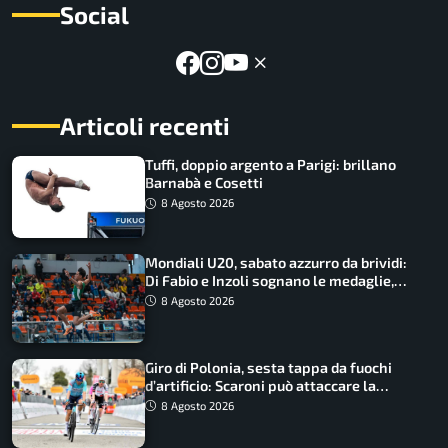
Social
Articoli recenti
Tuffi, doppio argento a Parigi: brillano
Barnabà e Cosetti
8 Agosto 2026
Mondiali U20, sabato azzurro da brividi:
Di Fabio e Inzoli sognano le medaglie,
Castellani e Succo in finale
8 Agosto 2026
Giro di Polonia, sesta tappa da fuochi
d’artificio: Scaroni può attaccare la
maglia di Lemmen
8 Agosto 2026