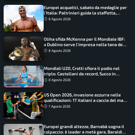
Europei acquatici, sabato da medaglie per
l’Italia: Paltrinieri guida la staffetta,
Barnabà sogna l’oro dalle grandi altezze
8 Agosto 2026
Oliha sfida McKenna per il Mondiale IBF:
a Dublino serve l’impresa nella tana del
lupo
8 Agosto 2026
Mondiali U20, Crotti sfiora il podio nel
triplo: Castellani da record, Succo in
finale
8 Agosto 2026
US Open 2026, invasione azzurra nelle
qualificazioni: 17 italiani a caccia del main
draw
7 Agosto 2026
Europei grandi altezze, Barnabà sogna il
colpaccio: è leader a metà gara, Baraldi