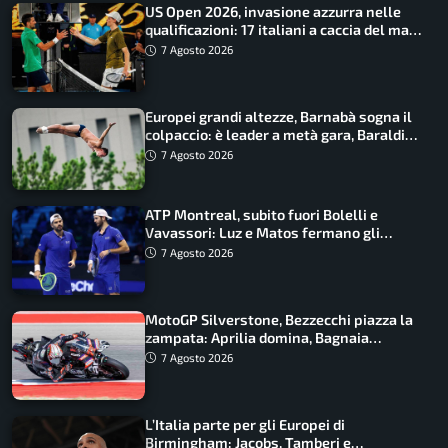
US Open 2026, invasione azzurra nelle
qualificazioni: 17 italiani a caccia del main
draw
7 Agosto 2026
Europei grandi altezze, Barnabà sogna il
colpaccio: è leader a metà gara, Baraldi
ancora in corsa
7 Agosto 2026
ATP Montreal, subito fuori Bolelli e
Vavassori: Luz e Matos fermano gli
azzurri
7 Agosto 2026
MotoGP Silverstone, Bezzecchi piazza la
zampata: Aprilia domina, Bagnaia
costretto al Q1
7 Agosto 2026
L’Italia parte per gli Europei di
Birmingham: Jacobs, Tamberi e