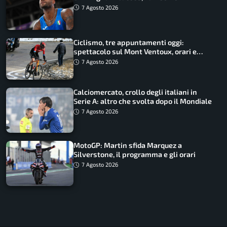
Battocletti guidano una spedizione
7 Agosto 2026
record
Ciclismo, tre appuntamenti oggi:
spettacolo sul Mont Ventoux, orari e
come vederli
7 Agosto 2026
Calciomercato, crollo degli italiani in
Serie A: altro che svolta dopo il Mondiale
7 Agosto 2026
MotoGP: Martin sfida Marquez a
Silverstone, il programma e gli orari
7 Agosto 2026