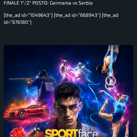
FINALE 1°/2° POSTO: Germania vs Serbia
[the_ad id=”1049643″] [the_ad id=”668943″] [the_ad
id=”676180″]