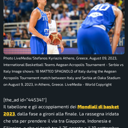
Photo LiveMedia/Stefanos Kyriazis Athens, Greece, August 09, 2023,
International Basketball Teams Aegean Acropolis Tournament - Serbia vs
Italy Image shows: 18 MATTEO SPAGNOLO of Italy during the Aegean
Acropolis Tournament match between Italy and Serbia at Oaka Stadium
on August 9, 2023, in Athens, Greece. LiveMedia - World Copyright
[the_ad id=”445341″]
Il tabellone e gli accoppiamenti dei
Mondiali di basket
2023
, dalla fase a gironi alla finale. La rassegna iridata
che sta per prendere il via tra Giappone, Indonesia e
Filippine, e che si terrà tra il 25 agosto e il 10 settembre,