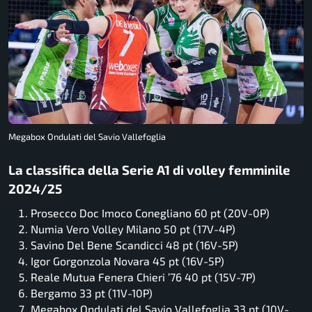
Megabox Ondulati del Savio Vallefoglia
La classifica della Serie A1 di volley femminile
2024/25
Prosecco Doc Imoco Conegliano 60 pt (20V-0P)
Numia Vero Volley Milano 50 pt (17V-4P)
Savino Del Bene Scandicci 48 pt (16V-5P)
Igor Gorgonzola Novara 45 pt (16V-5P)
Reale Mutua Fenera Chieri ’76 40 pt (15V-7P)
Bergamo 33 pt (11V-10P)
Megabox Ondulati del Savio Vallefoglia 33 pt (10V-