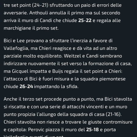
tre set point (24-21) sfruttando un paio di errori delle
avversarie. Anthouli annulla il primo ma sul secondo
arriva il muro di Candi che chiude
25-22
e regala alle
marchigiane il primo set.
Bici e Lee provano a sfruttare l’inerzia a favore di
Vallefoglia, ma Chieri reagisce e dà vita ad un altro
parziale molto equilibrato. Weitzel e Candi sembrano
indirizzare nuovamente il set verso la formazione di casa,
ma Gicquel impatta e Buijs regala il set point a Chieri:
l’attacco di Bici è fuori misura e la squadra piemontese
chiude
26-24
impattando la sfida.
Anche il terzo set procede punto a punto, ma Bici stavolta
si riscatta e con una serie di attacchi vincenti e un muro
punto propizia l’allungo della squadra di casa (21-16).
Chieri stavolta non riesce a trovare le giuste contromisure
e capitola: Perovic piazza il muro del
25-18
e porta
Vallefoglia avanti di un set.