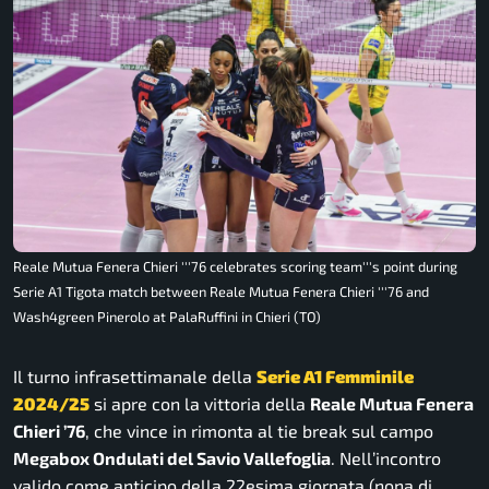
Reale Mutua Fenera Chieri '''76 celebrates scoring team'''s point during
Serie A1 Tigota match between Reale Mutua Fenera Chieri '''76 and
Wash4green Pinerolo at PalaRuffini in Chieri (TO)
Il turno infrasettimanale della
Serie A1 Femminile
2024/25
si apre con la vittoria della
Reale Mutua Fenera
Chieri ’76
, che vince in rimonta al tie break sul campo
Megabox Ondulati del Savio Vallefoglia
. Nell’incontro
valido come anticipo della 22esima giornata (nona di