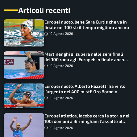
Articoli recenti
Europei nuoto, bene Sara Curtis che va in
finale nei 100 sl: il tempo migliora ancora
10 Agosto 2026
Martinenghi si supera nelle semifinali
dei 100 rana agli Europei: in finale anche
Cerasuolo
10 Agosto 2026
Europei nuoto, Alberto Razzetti ha vinto
l’argento nei 400 misti! Oro Borodin
10 Agosto 2026
Europei atletica, Jacobs cerca la storia nei
100: domani a Birmingham l’assalto al
terzo oro consecutivo
10 Agosto 2026