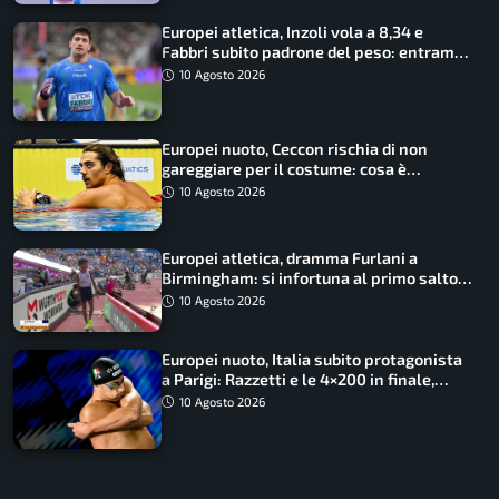
Europei atletica, Inzoli vola a 8,34 e
Fabbri subito padrone del peso: entrambi
in finale col miglior risultato
10 Agosto 2026
Europei nuoto, Ceccon rischia di non
gareggiare per il costume: cosa è
successo
10 Agosto 2026
Europei atletica, dramma Furlani a
Birmingham: si infortuna al primo salto
ed esce in carrozzina
10 Agosto 2026
Europei nuoto, Italia subito protagonista
a Parigi: Razzetti e le 4×200 in finale,
Quadarella domina gli 800
10 Agosto 2026