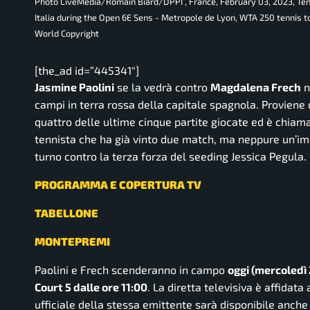
Photo LiveMedia/Romain Biard/DPPI , France, February 03, 2023, Te
Italia during the Open 6E Sens - Metropole de Lyon, WTA 250 tennis t
World Copyright
[the_ad id=”445341″]
Jasmine Paolini
se la vedrà contro
Magdalena Frech
n
campi in terra rossa della capitale spagnola. Proviene d
quattro delle ultime cinque partite giocate ed è chiam
tennista che ha già vinto due match, ma neppure un’imp
turno contro la terza forza del seeding Jessica Pegula.
PROGRAMMA E COPERTURA TV
TABELLONE
MONTEPREMI
Paolini e Frech scenderanno in campo
oggi (mercoledì 
Court 5 d
alle ore 11:00
. La diretta televisiva è affidata
ufficiale della stessa emittente sarà disponibile anche