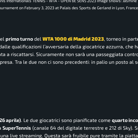
nnis Internationals TENNIS - WTA - OPEN 6E SENS 2023 Image shows: Jasmine
ournament on February 3, 2023 at Palais des Sports de Gerland in Lyon, Franc
el
primo turno
del
WTA 1000 di Madrid 2023
, torneo in par
alle qualificazioni l’avversaria della giocatrice azzurra, che 
ata a riscattarsi. Sicuramente non sarà una passeggiata contr
resa. Tra le due non ci sono precedenti: in palio un posto al 
26 aprile)
. Le due giocatrici sono pianificate come
quarto inco
 a
SuperTennis
(canale 64 del digitale terrestre e 212 di Sky). S
 una live streaming. Questa sarà fruibile pure tramite la piat