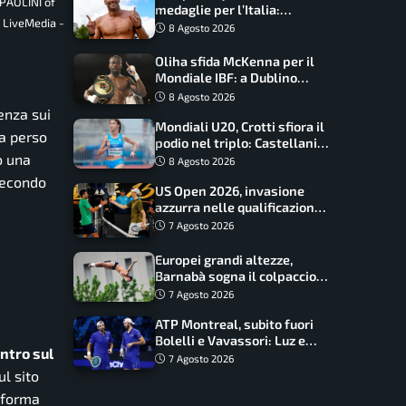
 PAOLINI of
medaglie per l’Italia:
e LiveMedia -
Paltrinieri guida la staffetta,
8 Agosto 2026
Barnabà sogna l’oro dalle
grandi altezze
Oliha sfida McKenna per il
Mondiale IBF: a Dublino
serve l’impresa nella tana
8 Agosto 2026
del lupo
tenza sui
Mondiali U20, Crotti sfiora il
ha perso
podio nel triplo: Castellani
o una
da record, Succo in finale
8 Agosto 2026
secondo
US Open 2026, invasione
azzurra nelle qualificazioni:
17 italiani a caccia del main
7 Agosto 2026
draw
Europei grandi altezze,
Barnabà sogna il colpaccio:
è leader a metà gara, Baraldi
7 Agosto 2026
ancora in corsa
ATP Montreal, subito fuori
Bolelli e Vavassori: Luz e
ntro sul
Matos fermano gli azzurri
7 Agosto 2026
ul sito
taforma