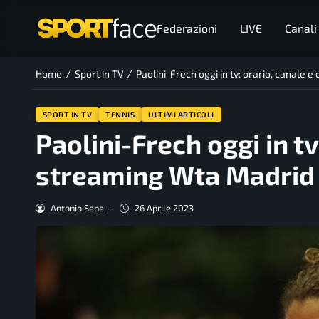
Federazioni
LIVE
Canali
/
/
Home
Sport in TV
Paolini-Frech oggi in tv: orario, canale 
SPORT IN TV
TENNIS
ULTIMI ARTICOLI
Paolini-Frech oggi in tv
streaming Wta Madrid
Antonio Sepe
-
26 Aprile 2023