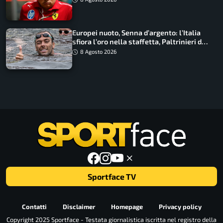
Europei nuoto, Senna d’argento: l’Italia
sfiora l’oro nella staffetta, Paltrinieri da
urlo, il bilancio azzurro
8 Agosto 2026
Sportface TV
Contatti
Disclaimer
Homepage
Privacy policy
Copyright 2025 Sportface - Testata giornalistica iscritta nel registro della