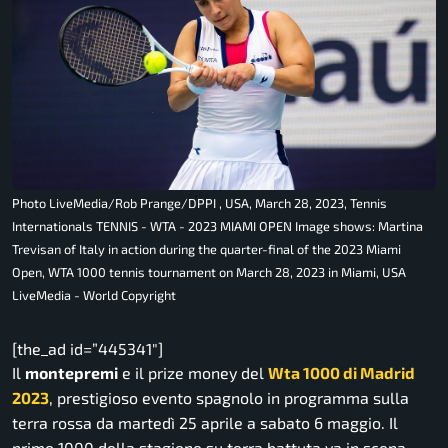
Photo LiveMedia/Rob Prange/DPPI , USA, March 28, 2023, Tennis
Internationals TENNIS - WTA - 2023 MIAMI OPEN Image shows: Martina
Trevisan of Italy in action during the quarter-final of the 2023 Miami
Open, WTA 1000 tennis tournament on March 28, 2023 in Miami, USA
LiveMedia - World Copyright
[the_ad id=”445341″]
Il
montepremi
e il prize money del
Wta 1000 di Madrid
2023
, prestigioso evento spagnolo in programma sulla
terra rossa da martedì 25 aprile a sabato 6 maggio. Il
primo 1000 della stagione su terra battuta va in scena