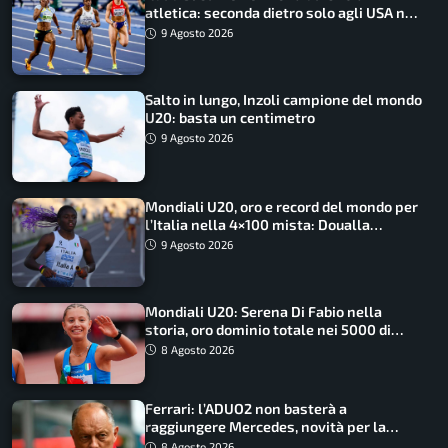
atletica: seconda dietro solo agli USA nel
medagliere
9 Agosto 2026
Salto in lungo, Inzoli campione del mondo
U20: basta un centimetro
9 Agosto 2026
Mondiali U20, oro e record del mondo per
l’Italia nella 4×100 mista: Doualla
straordinaria
9 Agosto 2026
Mondiali U20: Serena Di Fabio nella
storia, oro dominio totale nei 5000 di
marcia
8 Agosto 2026
Ferrari: l’ADUO2 non basterà a
raggiungere Mercedes, novità per la
Macarena
8 Agosto 2026