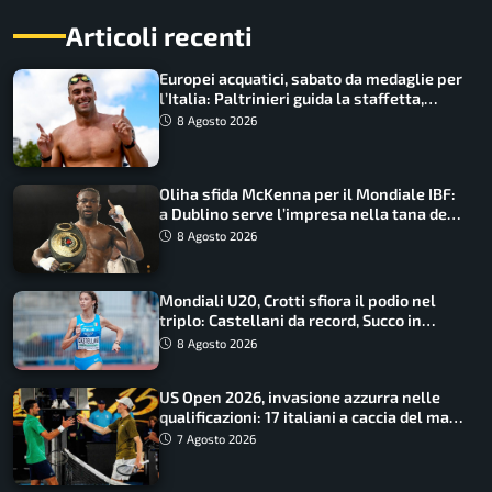
Articoli recenti
Europei acquatici, sabato da medaglie per
l’Italia: Paltrinieri guida la staffetta,
Barnabà sogna l’oro dalle grandi altezze
8 Agosto 2026
Oliha sfida McKenna per il Mondiale IBF:
a Dublino serve l’impresa nella tana del
lupo
8 Agosto 2026
Mondiali U20, Crotti sfiora il podio nel
triplo: Castellani da record, Succo in
finale
8 Agosto 2026
US Open 2026, invasione azzurra nelle
qualificazioni: 17 italiani a caccia del main
draw
7 Agosto 2026