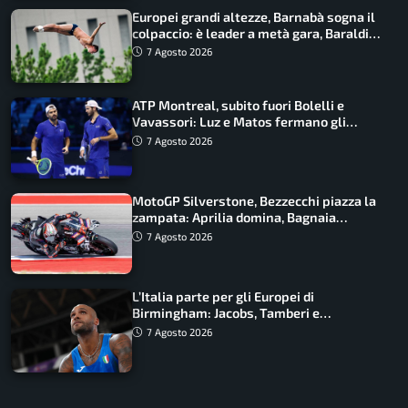
Europei grandi altezze, Barnabà sogna il
colpaccio: è leader a metà gara, Baraldi
ancora in corsa
7 Agosto 2026
ATP Montreal, subito fuori Bolelli e
Vavassori: Luz e Matos fermano gli
azzurri
7 Agosto 2026
MotoGP Silverstone, Bezzecchi piazza la
zampata: Aprilia domina, Bagnaia
costretto al Q1
7 Agosto 2026
L’Italia parte per gli Europei di
Birmingham: Jacobs, Tamberi e
Battocletti guidano una spedizione
7 Agosto 2026
record