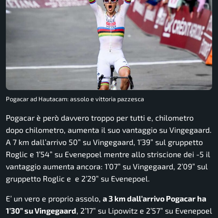
Pogacar ad Hautacam: assolo e vittoria pazzesca
Pogacar è però davvero troppo per tutti e, chilometro
dopo chilometro, aumenta il suo vantaggio su Vingegaard.
A 7 km dall’arrivo 50” su Vingegaard, 1’39” sul gruppetto
Roglic e 1’54” su Evenepoel mentre allo striscione dei -5 il
vantaggio aumenta ancora: 1’07” su Vingegaard, 2’09” sul
gruppetto Roglic e e 2’29” su Evenepoel.
E’ un vero e proprio assolo,
a 3 km dall’arrivo Pogacar ha
1’30” su Vingegaard
, 2’17” su Lipowitz e 2’57” su Evenepoel