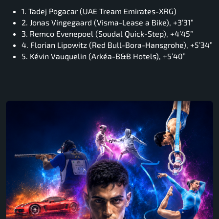
1. Tadej Pogacar (UAE Tream Emirates-XRG)
2. Jonas Vingegaard (Visma-Lease a Bike), +3’31”
3. Remco Evenepoel (Soudal Quick-Step), +4’45”
4. Florian Lipowitz (Red Bull-Bora-Hansgrohe), +5’34”
5. Kévin Vauquelin (Arkéa-B&B Hotels), +5’40”