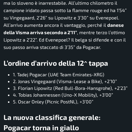
ma lo sloveno è inarrestabile. All’ultimo chilometro il
campione iridato passa sotto la flamme rouge ed ha 1’54”
su Vingegaard, 2’26” su Lipowitz e 3’30” su Evenepoel.
All’arrivo aumenta ancora il vantaggio, perché il
danese
della Visma arriva secondo a 2’11”
, mentre terzo l’ottimo
Lipowitz a 2’22”. Ed Evenepoel? Il belga si difende e con il
suo passo arriva staccato di 3’35” da Pogacar.
L’ordine d’arrivo della 12^ tappa
1. Tadej Pogacar (UAE Team Emirates-XRG)
2. Jonas Vingegaard (Visma-Lease a Bike), +2’10”
3. Florian Lipowitz (Red Bull-Bora-Hansgrohe), +2’23”
4. Tobias Johannessen (Uno-X Mobility), +3’00”
5. Oscar Onley (Picnic PostNL), +3’00”
La nuova classifica generale:
Pogacar torna in giallo