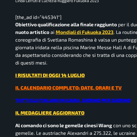
Linda Cerruti e Lucrezia Ruggiero Fukuoka 2023
[the_ad id=”445341″]
Obiettivo qualificazione alla finale raggiunto
per il d
nuoto artistico
ai
Mondiali di Fukuoka 2023
. La routi
coreografia di Svetlana Romashina è valsa un puntegg
giornata iridata nella piscina Marine Messe Hall A di F
da aspettarselo considerando che si tratta di una coppi
di questi mesi.
I RISULTATI DI OGGI 14 LUGLIO
IL CALENDARIO COMPLETO: DATE, ORARI E TV
TUTTI GLI ITALIANI IN GARA, GIORNO PER GIORNO
IL MEDAGLIERE AGGIORNATO
Al comando ci sono le gemelle cinesi Wang
con uno sco
gemelle. Le austriache Alexandri a 275.322, le ucraine