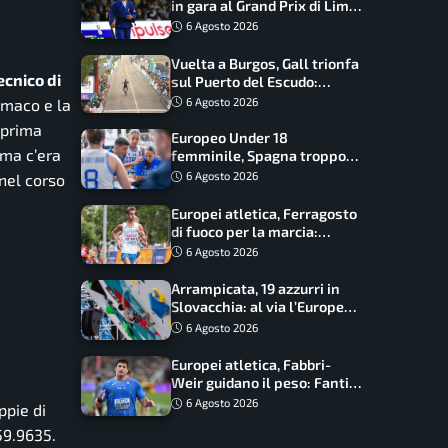
in gara al Grand Prix di Lima:
17 azzurri convocati
6 Agosto 2026
Vuelta a Burgos, Gall trionfa
ecnico di
sul Puerto del Escudo:
Ciccone secondo e nuova
6 Agosto 2026
mmaco e la
maglia di leader
 prima
Europeo Under 18
 ma c’era
femminile, Spagna troppo
forte: Italia battuta 95-41,
6 Agosto 2026
nel corso
ora si gioca il Mondiale
Europei atletica, Ferragosto
di fuoco per la marcia:
Palmisano, Stano e
6 Agosto 2026
Fortunato guidano l’Italia
Arrampicata, 19 azzurri in
Slovacchia: al via l’Europe
Series Lead, tappa decisiva
6 Agosto 2026
per la Speed
Europei atletica, Fabbri-
Weir guidano il peso: Fantini
difende il titolo nel martello
6 Agosto 2026
ppie di
59.9635.