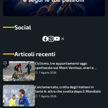
Social
Articoli recenti
Ciclismo, tre appuntamenti oggi:
spettacolo sul Mont Ventoux, orari e
come vederli
7 Agosto 2026
Calciomercato, crollo degli italiani in
Serie A: altro che svolta dopo il Mondiale
7 Agosto 2026