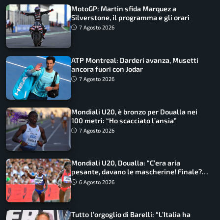
MotoGP: Martin sfida Marquez a
Silverstone, il programma e gli orari
7 Agosto 2026
ATP Montreal: Darderi avanza, Musetti
ancora fuori con Jodar
7 Agosto 2026
Mondiali U20, è bronzo per Doualla nei
100 metri: “Ho scacciato l’ansia”
7 Agosto 2026
Mondiali U20, Doualla: “C’era aria
pesante, davano le mascherine! Finale?
Non ho nulla da perdere”
6 Agosto 2026
Tutto l’orgoglio di Barelli: “L’Italia ha