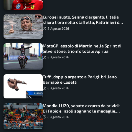
Europei nuoto, Senna d’argento: l’Italia
sfiora l’oro nella staffetta, Paltrinieri da
urlo, il bilancio azzurro
8 Agosto 2026
MotoGP: assolo di Martin nella Sprint di
Silverstone, trionfo totale Aprilia
8 Agosto 2026
Tuffi, doppio argento a Parigi: brillano
Barnabà e Cosetti
8 Agosto 2026
Mondiali U20, sabato azzurro da brividi:
Di Fabio e Inzoli sognano le medaglie,
Castellani e Succo in finale
8 Agosto 2026