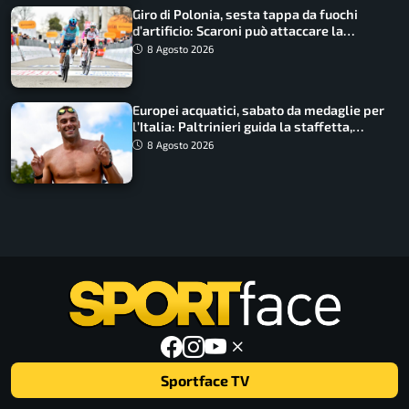
Giro di Polonia, sesta tappa da fuochi
d’artificio: Scaroni può attaccare la
maglia di Lemmen
8 Agosto 2026
Europei acquatici, sabato da medaglie per
l’Italia: Paltrinieri guida la staffetta,
Barnabà sogna l’oro dalle grandi altezze
8 Agosto 2026
Sportface TV