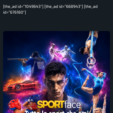
[the_ad id=”1049643″] [the_ad id=”668943″] [the_ad
id=”676180″]