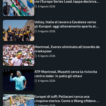
via l’Europe Series Lead, tappa decisiva
per la Speed
6 Agosto 2026
Volley, Italia al lavoro a Cavalese verso
gli Europei: oggi allenamento aperto ai
tifosi
6 Agosto 2026
Montreal, Zverev eliminato all’esordio da
Griekspoor
6 Agosto 2026
ATP Montreal, Musetti cerca la rivincita
contro Jodar: in palio gli ottavi
6 Agosto 2026
Europei di tuffi, Pellacani cerca una
cinquina storica: Conte e Wang sfidano la
piattaforma
6 Agosto 2026