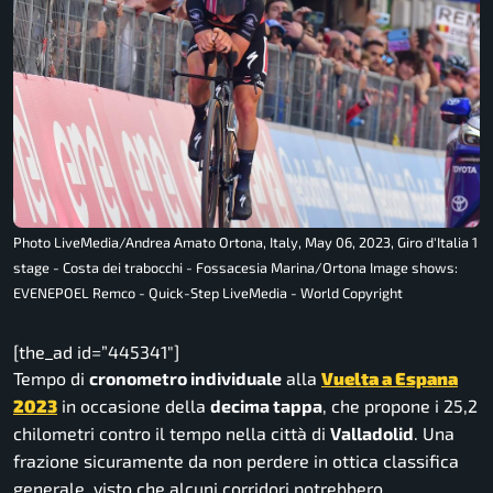
Photo LiveMedia/Andrea Amato Ortona, Italy, May 06, 2023, Giro d'Italia 1
stage - Costa dei trabocchi - Fossacesia Marina/Ortona Image shows:
EVENEPOEL Remco - Quick-Step LiveMedia - World Copyright
[the_ad id=”445341″]
Tempo di
cronometro individuale
alla
Vuelta a Espana
2023
in occasione della
decima tappa
, che propone i 25,2
chilometri contro il tempo nella città di
Valladolid
. Una
frazione sicuramente da non perdere in ottica classifica
generale, visto che alcuni corridori potrebbero