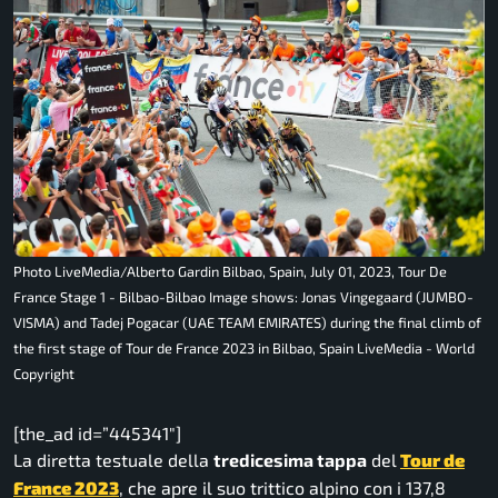
Photo LiveMedia/Alberto Gardin Bilbao, Spain, July 01, 2023, Tour De
France Stage 1 - Bilbao-Bilbao Image shows: Jonas Vingegaard (JUMBO-
VISMA) and Tadej Pogacar (UAE TEAM EMIRATES) during the final climb of
the first stage of Tour de France 2023 in Bilbao, Spain LiveMedia - World
Copyright
[the_ad id=”445341″]
La diretta testuale della
tredicesima tappa
del
Tour de
France 2023
, che apre il suo trittico alpino con i 137,8