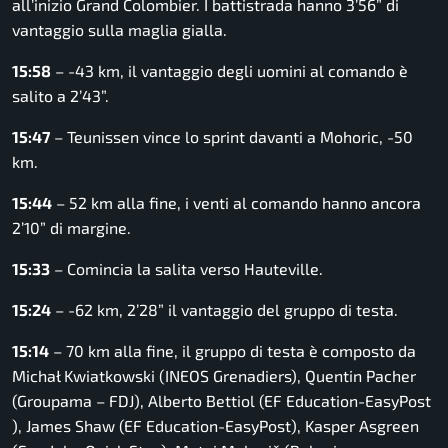
all’inizio Grand Colombier. I battistrada hanno 3’56” di
vantaggio sulla maglia gialla.
15:58
– -43 km, il vantaggio degli uomini al comando è
salito a 2’43”.
15:47
– Teunissen vince lo sprint davanti a Mohoric, -50
km.
15:44
– 52 km alla fine, i venti al comando hanno ancora
2’10” di margine.
15:33
– Comincia la salita verso Hauteville.
15:24
– -62 km, 2’28” il vantaggio del gruppo di testa.
15:14
– 70 km alla fine, il gruppo di testa è composto da
Michał Kwiatkowski (INEOS Grenadiers), Quentin Pacher
(Groupama – FDJ), Alberto Bettiol (EF Education-EasyPost
), James Shaw (EF Education-EasyPost), Kasper Asgreen