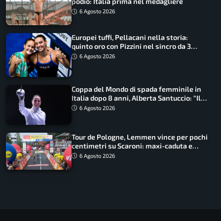
podio: Italia prima nel medagliere
6 Agosto 2026
Europei tuffi, Pellacani nella storia:
quinto oro con Pizzini nel sincro da 3
metri
6 Agosto 2026
Coppa del Mondo di spada femminile in
Italia dopo 8 anni, Alberta Santuccio: “Il
lavoro dà sempre i suoi frutti”
6 Agosto 2026
Tour de Pologne, Lemmen vince per pochi
centimetri su Scaroni: maxi-caduta e
tappa accorciata
6 Agosto 2026