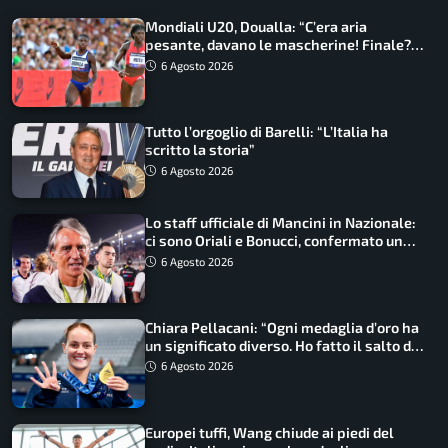
Mondiali U20, Doualla: “C’era aria
pesante, davano le mascherine! Finale?
Non ho nulla da perdere”
6 Agosto 2026
Tutto l’orgoglio di Barelli: “L’Italia ha
scritto la storia”
6 Agosto 2026
Lo staff ufficiale di Mancini in Nazionale:
ci sono Oriali e Bonucci, confermato un
ritorno
6 Agosto 2026
Chiara Pellacani: “Ogni medaglia d’oro ha
un significato diverso. Ho fatto il salto di
qualità”
6 Agosto 2026
Europei tuffi, Wang chiude ai piedi del