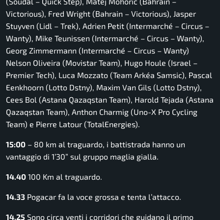
(Soudal – Quick Step), Matej Mohorič (Bahrain –
Victorious), Fred Wright (Bahrain – Victorious), Jasper
Stuyven (Lidl – Trek), Adrien Petit (Intermarché – Circus –
Wanty), Mike Teunissen (Intermarché – Circus – Wanty),
Georg Zimmermann (Intermarché – Circus – Wanty)
Nelson Oliveira (Movistar Team), Hugo Houle (Israel –
Premier Tech), Luca Mozzato (Team Arkéa Samsic), Pascal
Eenkhoorn (Lotto Dstny), Maxim Van Gils (Lotto Dstny),
Cees Bol (Astana Qazaqstan Team), Harold Tejada (Astana
Qazaqstan Team), Anthon Charmig (Uno-X Pro Cycling
Team) e Pierre Latour (TotalEnergies).
15:00
– 80 km al traguardo, i battistrada hanno un
vantaggio di 1’30” sul gruppo maglia gialla.
14.40
100 Km al traguardo.
14.33
Pogacar fa la voce grossa e tenta l’attacco.
14.25
Sono circa venti i corridori che guidano il primo