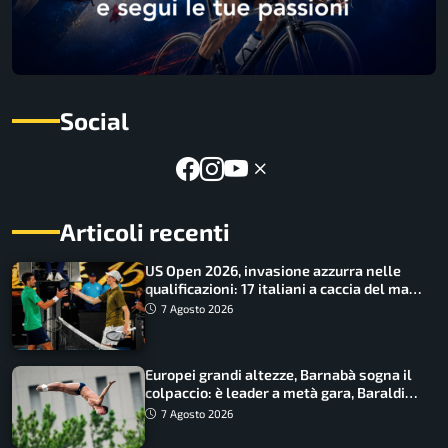
Social
Articoli recenti
US Open 2026, invasione azzurra nelle
qualificazioni: 17 italiani a caccia del main
draw
7 Agosto 2026
Europei grandi altezze, Barnabà sogna il
colpaccio: è leader a metà gara, Baraldi
ancora in corsa
7 Agosto 2026