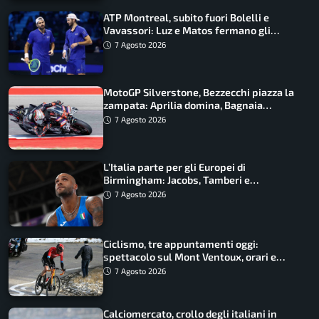
ATP Montreal, subito fuori Bolelli e
Vavassori: Luz e Matos fermano gli
azzurri
7 Agosto 2026
MotoGP Silverstone, Bezzecchi piazza la
zampata: Aprilia domina, Bagnaia
costretto al Q1
7 Agosto 2026
L’Italia parte per gli Europei di
Birmingham: Jacobs, Tamberi e
Battocletti guidano una spedizione
7 Agosto 2026
record
Ciclismo, tre appuntamenti oggi:
spettacolo sul Mont Ventoux, orari e
come vederli
7 Agosto 2026
Calciomercato, crollo degli italiani in