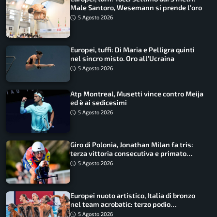
Male Santoro, Wesemann si prende l’oro
5 Agosto 2026
Europei, tuffi: Di Maria e Pelligra quinti
nel sincro misto. Oro all’Ucraina
5 Agosto 2026
Atp Montreal, Musetti vince contro Meija
ed è ai sedicesimi
5 Agosto 2026
Giro di Polonia, Jonathan Milan fa tris:
terza vittoria consecutiva e primato
rafforzato
5 Agosto 2026
Europei nuoto artistico, Italia di bronzo
nel team acrobatic: terzo podio
consecutivo
5 Agosto 2026