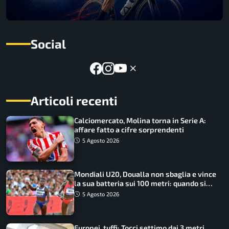
Social
Articoli recenti
Calciomercato, Molina torna in Serie A:
affare fatto a cifre sorprendenti
5 Agosto 2026
Mondiali U20, Doualla non sbaglia e vince
la sua batteria sui 100 metri: quando si
disputano le finali
5 Agosto 2026
Europei, tuffi: Tocci settimo dai 3 metri.