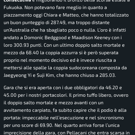
Fukuoka. Non potevano fare meglio in quanto a
piazzamento oggi Chiara e Matteo, che hanno totalizzato
un buon punteggio di 287.49, ma troppo distante
un’Australia che ha sbagliato poco o nulla. L’oro è infatti
andato a Domonic Bedggood e Maadison Keeney con i
loro 300.93 punti. Con un ultimo doppio salto mortale e
mezzo da 68.40 la coppia azzurra si è però superata
proprio nel momento decisivo ed è invece riuscita a
mettersi alle spalle la coppia sudocoreana composta da
Jaegyeong Yi e Suji Kim, che hanno chiuso a 285.03.
Gara che si era aperta con i due obbligatori da 46.20 e
45.00 per i nostri portacolori. Il primo tuffo libero, ovvero
il doppio salto mortale e mezzo avanti con un
avvitamento carpiato, fa subito capire che il podio è alla
portata: impeccabile nell’esecuzione e nel sincronismo
per uno score di 69.90. Nel quarto arriva forse l’unica
imprecisione della gara, con Pellacani che entra scarsa in