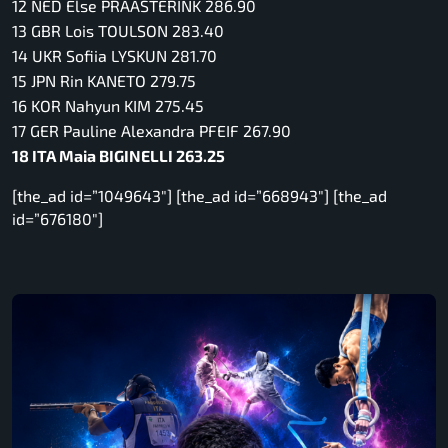
12 NED Else PRAASTERINK 286.90
13 GBR Lois TOULSON 283.40
14 UKR Sofiia LYSKUN 281.70
15 JPN Rin KANETO 279.75
16 KOR Nahyun KIM 275.45
17 GER Pauline Alexandra PFEIF 267.90
18 ITA Maia BIGINELLI 263.25
[the_ad id=”1049643″] [the_ad id=”668943″] [the_ad
id=”676180″]