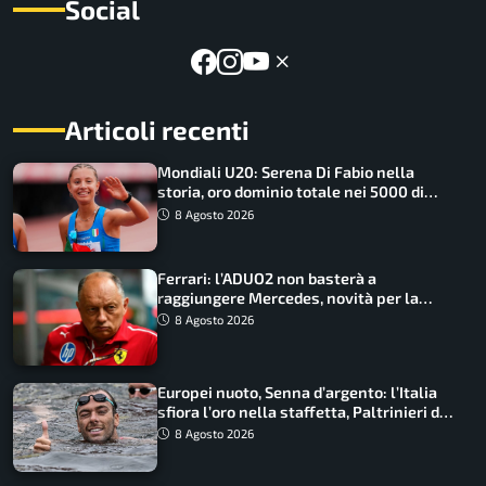
Social
Articoli recenti
Mondiali U20: Serena Di Fabio nella
storia, oro dominio totale nei 5000 di
marcia
8 Agosto 2026
Ferrari: l’ADUO2 non basterà a
raggiungere Mercedes, novità per la
Macarena
8 Agosto 2026
Europei nuoto, Senna d’argento: l’Italia
sfiora l’oro nella staffetta, Paltrinieri da
urlo, il bilancio azzurro
8 Agosto 2026