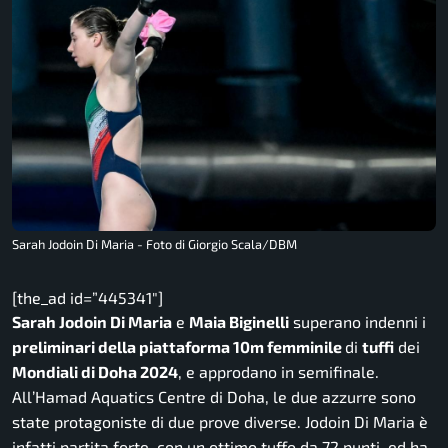
Sarah Jodoin Di Maria - Foto di Giorgio Scala/DBM
[the_ad id=”445341″]
Sarah Jodoin Di Maria
e
Maia Biginelli
superano indenni i
preliminari della
piattaforma 10m femminile
di
tuffi
dei
Mondiali di Doha 2024
, e approdano in semifinale.
All’Hamad Aquatics Centre di Doha, le due azzurre sono
state protagoniste di due prove diverse. Jodoin Di Maria è
infatti partita forte, con un ottimo tuffo da 72 punti, ed ha