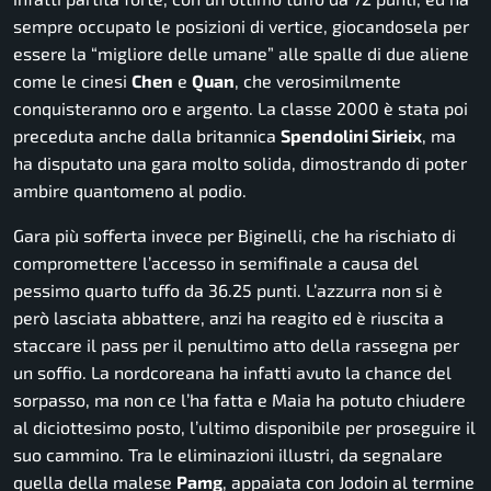
sempre occupato le posizioni di vertice, giocandosela per
essere la “migliore delle umane” alle spalle di due aliene
come le cinesi
Chen
e
Quan
, che verosimilmente
conquisteranno oro e argento. La classe 2000 è stata poi
preceduta anche dalla britannica
Spendolini Sirieix
, ma
ha disputato una gara molto solida, dimostrando di poter
ambire quantomeno al podio.
Gara più sofferta invece per Biginelli, che ha rischiato di
compromettere l’accesso in semifinale a causa del
pessimo quarto tuffo da 36.25 punti. L’azzurra non si è
però lasciata abbattere, anzi ha reagito ed è riuscita a
staccare il pass per il penultimo atto della rassegna per
un soffio. La nordcoreana ha infatti avuto la chance del
sorpasso, ma non ce l’ha fatta e Maia ha potuto chiudere
al diciottesimo posto, l’ultimo disponibile per proseguire il
suo cammino. Tra le eliminazioni illustri, da segnalare
quella della malese
Pamg
, appaiata con Jodoin al termine