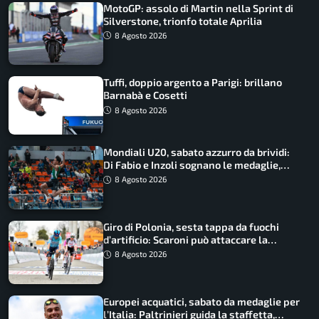
MotoGP: assolo di Martin nella Sprint di
Silverstone, trionfo totale Aprilia
8 Agosto 2026
Tuffi, doppio argento a Parigi: brillano
Barnabà e Cosetti
8 Agosto 2026
Mondiali U20, sabato azzurro da brividi:
Di Fabio e Inzoli sognano le medaglie,
Castellani e Succo in finale
8 Agosto 2026
Giro di Polonia, sesta tappa da fuochi
d’artificio: Scaroni può attaccare la
maglia di Lemmen
8 Agosto 2026
Europei acquatici, sabato da medaglie per
l’Italia: Paltrinieri guida la staffetta,