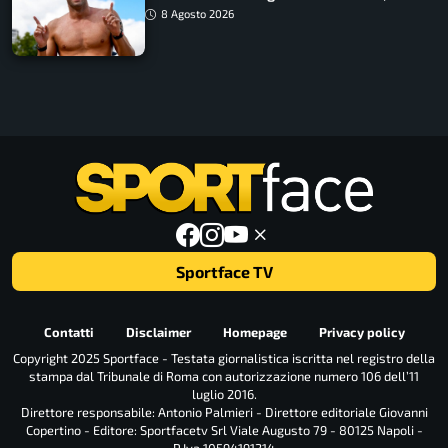
Barnabà sogna l’oro dalle grandi altezze
8 Agosto 2026
Sportface TV
Contatti
Disclaimer
Homepage
Privacy policy
Copyright 2025 Sportface - Testata giornalistica iscritta nel registro della
stampa dal Tribunale di Roma con autorizzazione numero 106 dell’11
luglio 2016.
Direttore responsabile: Antonio Palmieri - Direttore editoriale Giovanni
Copertino - Editore: Sportfacetv Srl Viale Augusto 79 - 80125 Napoli -