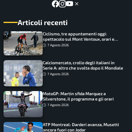
Articoli recenti
Ciclismo, tre appuntamenti oggi:
spettacolo sul Mont Ventoux, orari e
come vederli
7 Agosto 2026
Calciomercato, crollo degli italiani in
Serie A: altro che svolta dopo il Mondiale
7 Agosto 2026
MotoGP: Martin sfida Marquez a
Silverstone, il programma e gli orari
7 Agosto 2026
ATP Montreal: Darderi avanza, Musetti
ancora fuori con Jodar