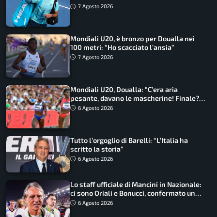
7 Agosto 2026
Mondiali U20, è bronzo per Doualla nei
100 metri: “Ho scacciato l’ansia”
7 Agosto 2026
Mondiali U20, Doualla: “C’era aria
pesante, davano le mascherine! Finale?
Non ho nulla da perdere”
6 Agosto 2026
Tutto l’orgoglio di Barelli: “L’Italia ha
scritto la storia”
6 Agosto 2026
Lo staff ufficiale di Mancini in Nazionale:
ci sono Oriali e Bonucci, confermato un
ritorno
6 Agosto 2026