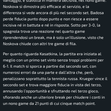
vantaggio, e stavolta in maniera decisiva, nel nono game.
Noskova si dimostra più efficace al servizio, e la
differenza si vede ancora di più nel secondo set. Badosa
perde fiducia punto dopo punto e non riesce a essere
incisiva né in battuta e né in risposta. Sotto per 3-0, la
spagnola trova una reazione nel quarto game
riprendendosi un break, ma è solo un’illusione, visto che
Noskova chiude con altri tre game di fila.
Per quanto riguarda Kasatkina, la partita era iniziata al
meglio con un primo set vinto senza troppi problemi per
6-1. Il match si sporca a partire dal secondo set, con
numerosi errori da una parte e dall’altra che, però,
penalizzano soprattutto la tennista russa. Krueger vince il
secondo set e trova maggiore fiducia in vista del terzo,
annusando l’opportunità e sfruttando nel terzo gioco,
sfiorando anche un ulteriore break per chiudere i conti in
un nono game da 21 punti di cui cinque match point.