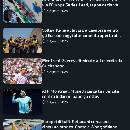
via l’Europe Series Lead, tappa decisiva
per la Speed
6 Agosto 2026
Volley, Italia al lavoro a Cavalese verso
gli Europei: oggi allenamento aperto ai
tifosi
6 Agosto 2026
Montreal, Zverev eliminato all’esordio da
Griekspoor
6 Agosto 2026
ATP Montreal, Musetti cerca la rivincita
contro Jodar: in palio gli ottavi
6 Agosto 2026
Europei di tuffi, Pellacani cerca una
cinquina storica: Conte e Wang sfidano la