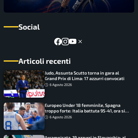
Social
Articoli recenti
Judo, Assunta Scutto torna in gara al
Grand Prix di Lima: 17 azzurri convocati
6 Agosto 2026
Europeo Under 18 femminile, Spagna
troppo forte: Italia battuta 95-41, ora si
gioca il Mondiale
6 Agosto 2026
Arrampicata, 19 azzurri in Slovacchia: al