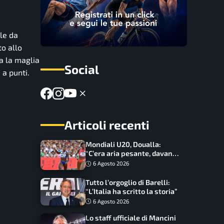
le da
to allo
a la maglia
Social
 a punti.
Articoli recenti
Mondiali U20, Doualla:
“C’era aria pesante, davano
le mascherine! Finale? Non
6 Agosto 2026
ho nulla da perdere”
Tutto l’orgoglio di Barelli:
“L’Italia ha scritto la storia”
6 Agosto 2026
Lo staff ufficiale di Mancini