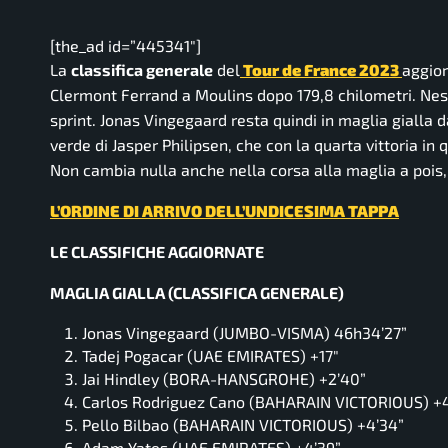
[the_ad id=”445341″]
La
classifica generale
del
Tour de France 2023
aggio
Clermont Ferrand a Moulins dopo 179,8 chilometri. Nessu
sprint. Jonas Vingegaard resta quindi in maglia gialla 
verde di Jasper Philipsen, che con la quarta vittoria in 
Non cambia nulla anche nella corsa alla maglia a pois
L’ORDINE DI ARRIVO DELL’UNDICESIMA TAPPA
LE CLASSIFICHE AGGIORNATE
MAGLIA GI
ALL
A (CLASSIFICA GENERALE)
Jonas Vingegaard (JUMBO-VISMA) 46h34’27”
Tadej Pogacar (UAE EMIRATES) +17″
Jai Hindley (BORA-HANSGROHE) +2’40”
Carlos Rodriguez Cano (BAHARAIN VICTORIOUS) +4
Pello Bilbao (BAHARAIN VICTORIOUS) +4’34”
Adam Yates (UAE EMIRATES) +4’39”