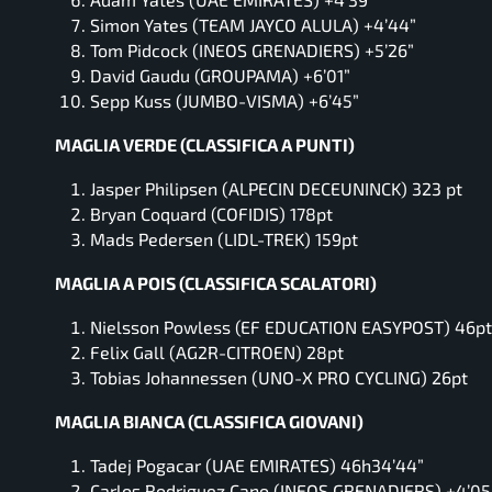
Simon Yates (TEAM JAYCO ALULA) +4’44”
Tom Pidcock (INEOS GRENADIERS) +5’26”
David Gaudu (GROUPAMA) +6’01”
Sepp Kuss (JUMBO-VISMA) +6’45”
MAGLIA VERDE (CLASSIFICA A PUNTI)
Jasper Philipsen (ALPECIN DECEUNINCK) 323 pt
Bryan Coquard (COFIDIS) 178pt
Mads Pedersen (LIDL-TREK) 159pt
MAGLIA A POIS (CLASSIFICA SCALATORI)
Nielsson Powless (EF EDUCATION EASYPOST) 46pt
Felix G
all
(AG2R-CITROEN) 28pt
Tobias Johannessen (UNO-X PRO CYCLING) 26pt
MAGLIA BIANCA (CLASSIFICA GIOVANI)
Tadej Pogacar (UAE EMIRATES) 46h34’44”
Carlos Rodriguez Cano (INEOS GRENADIERS) +4’05