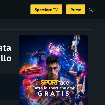
Sportface TV
Prime
ata
llo