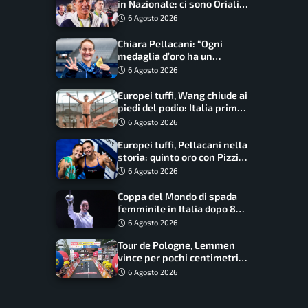
in Nazionale: ci sono Oriali e
Bonucci, confermato un
6 Agosto 2026
ritorno
Chiara Pellacani: “Ogni
medaglia d’oro ha un
significato diverso. Ho fatto
6 Agosto 2026
il salto di qualità”
Europei tuffi, Wang chiude ai
piedi del podio: Italia prima
nel medagliere
6 Agosto 2026
Europei tuffi, Pellacani nella
storia: quinto oro con Pizzini
nel sincro da 3 metri
6 Agosto 2026
Coppa del Mondo di spada
femminile in Italia dopo 8
anni, Alberta Santuccio: “Il
6 Agosto 2026
lavoro dà sempre i suoi
Tour de Pologne, Lemmen
frutti”
vince per pochi centimetri
su Scaroni: maxi-caduta e
6 Agosto 2026
tappa accorciata