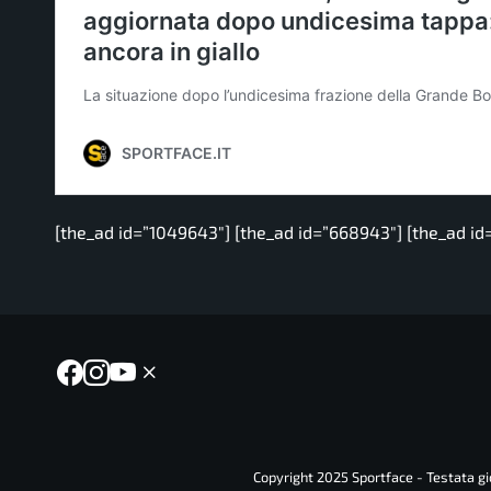
[the_ad id=”1049643″] [the_ad id=”668943″] [the_ad id
Copyright 2025 Sportface - Testata gio