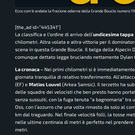
Ecco com'è andata la frazione odierna della Grande Boucle numero 11
[the_ad id=”445341″]
La classifica e l’ordine di arrivo dell’
undicesima tappa
chilometri. Altra volata e altra vittoria per il dominato
scena in questa Grande Boucle. Il belga della Alpecin
comunque dettato legge bruciando nettamente Dylan 
La cronaca –
Nei primi chilometri si è immediatament
giornata tranquilla di relativo trasferimento. All’attacc
(EF) e
Matias Louvel
(Arkea Samsic). Il terzetto ha sub
delle squadre dei velocisti che ben presto hanno portat
senza sussulti, con la fuga tenuta “a bagnomaria” tra u
Oss, con l’azzurro che una volta rimasto da solo al co
km dal traguardo. Nel finale velocità folli, la tosse me
nelle ultime centinaia di metri è perfetto nel prender
metri.