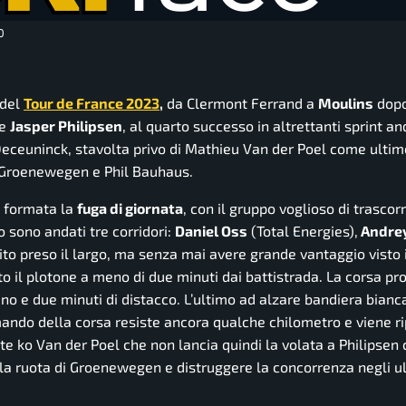
0
del
Tour de France 2023
,
da Clermont Ferrand a
Moulins
dopo
re
Jasper Philipsen
, al quarto successo in altrettanti sprint an
 Deceuninck, stavolta privo di Mathieu Van der Poel come ulti
Groenewegen e Phil Bauhaus.
e formata la
fuga di giornata
, con il gruppo voglioso di trascor
o sono andati tre corridori:
Daniel Oss
(Total Energies),
Andre
ito preso il largo, ma senza mai avere grande vantaggio visto i
o il plotone a meno di due minuti dai battistrada. La corsa pr
no e due minuti di distacco. L’ultimo ad alzare bandiera bianc
mando della corsa resiste ancora qualche chilometro e viene ri
tte ko Van der Poel che non lancia quindi la volata a Philipsen
e la ruota di Groenewegen e distruggere la concorrenza negli u