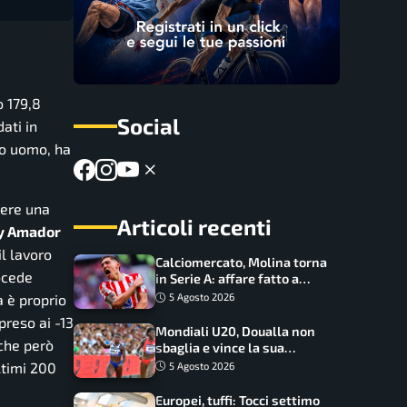
 179,8
Social
dati in
mo uomo, ha
rere una
Articoli recenti
y Amador
l lavoro
Calciomercato, Molina torna
ocede
in Serie A: affare fatto a
cifre sorprendenti
a è proprio
5 Agosto 2026
preso ai -13
Mondiali U20, Doualla non
 che però
sbaglia e vince la sua
batteria sui 100 metri:
ltimi 200
5 Agosto 2026
quando si disputano le finali
Europei, tuffi: Tocci settimo