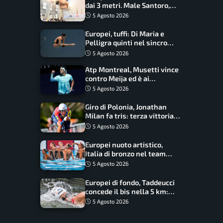
dai 3 metri. Male Santoro,
Wesemann si prende l’oro
5 Agosto 2026
Europei, tuffi: Di Maria e
Pelligra quinti nel sincro
misto. Oro all’Ucraina
5 Agosto 2026
Atp Montreal, Musetti vince
contro Meija ed è ai
sedicesimi
5 Agosto 2026
Giro di Polonia, Jonathan
Milan fa tris: terza vittoria
consecutiva e primato
5 Agosto 2026
rafforzato
Europei nuoto artistico,
Italia di bronzo nel team
acrobatic: terzo podio
5 Agosto 2026
consecutivo
Europei di fondo, Taddeucci
concede il bis nella 5 km:
oro azzurro, Pozzobon
5 Agosto 2026
bronzo