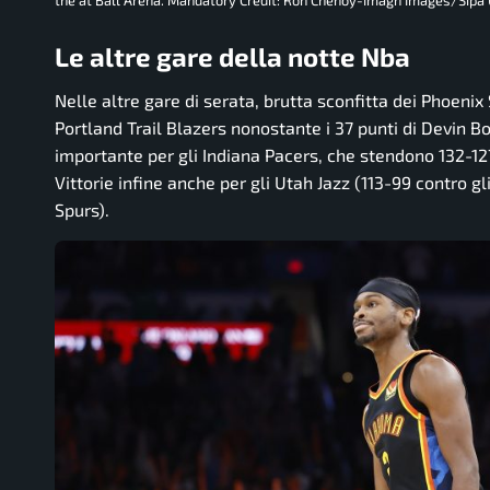
the at Ball Arena. Mandatory Credit: Ron Chenoy-Imagn Images/Sipa
Le altre gare della notte Nba
Nelle altre gare di serata, brutta sconfitta dei Phoeni
Portland Trail Blazers nonostante i 37 punti di Devin Bo
importante per gli Indiana Pacers, che stendono 132-12
Vittorie infine anche per gli Utah Jazz (113-99 contro 
Spurs).