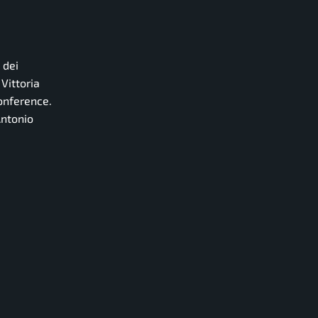
 dei
Vittoria
onference.
Antonio