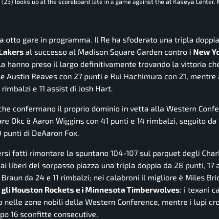
(23) looks up at the scoreboard late in a game against the at Kaseya Center.
a otto gare in programma. Il Re ha sfoderato una tripla doppi
 Lakers
al successo al Madison Square Garden contro i
New Yo
iola hanno preso il largo definitivamente trovando la vittoria che
he Austin Reaves con 27 punti e Rui Hachimura con 21, mentre 
 rimbalzi e 11 assist di Josh Hart.
 che confermano il proprio dominio in vetta alla Western Conf
re Okc è Aaron Wiggins con 41 punti e 14 rimbalzi, seguito da
0 punti di DeAaron Fox.
rsi fatti rimontare la spuntano 104-107 sul parquet degli Char
ai liberi del sorpasso piazza una tripla doppia da 28 punti, 17 a
 Braun da 24 e 11 rimbalzi; nei calabroni il migliore è Miles Br
r gli Houston Rockets e i Minnesota Timberwolves
: i texani 
o nelle zone nobili della Western Conference, mentre i lupi cr
po 16 sconfitte consecutive.