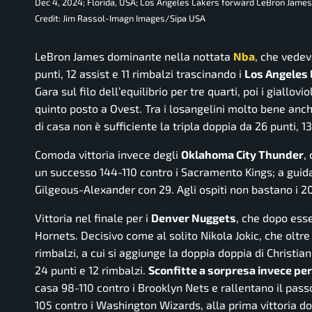
Dec 4, 2024; Florida, USA; Los Angeles Lakers forward LeBron James 
Credit: Jim Rassol-Imagn Images/Sipa USA
LeBron James dominante nella nottata
Nba
, che vedev
punti, 12 assist e 11 rimbalzi trascinando i
Los Angeles
Gara sul filo dell’equilibrio per tre quarti, poi i giallov
quinto posto a Ovest. Tra i losangelini molto bene anc
di casa non è sufficiente la tripla doppia da 26 punti, 13
Comoda vittoria invece degli
Oklahoma City Thunder
,
un successo 144-110 contro i Sacramento Kings; a guida
Gilgeous-Alexander con 29. Agli ospiti non bastano i 2
Vittoria nel finale per i
Denver Nuggets
, che dopo esse
Hornets. Decisivo come al solito Nikola Jokic, che oltre 
rimbalzi, a cui si aggiunge la doppia doppia di Christian
24 punti e 12 rimbalzi.
Sconfitte a sorpresa invece pe
casa 98-110 contro i Brooklyn Nets e rallentano il pass
105 contro i Washington Wizards, alla prima vittoria do