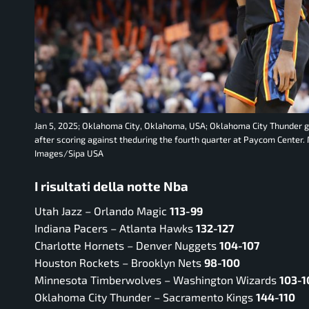
Jan 5, 2025; Oklahoma City, Oklahoma, USA; Oklahoma City Thunder g
after scoring against theduring the fourth quarter at Paycom Cente
Images/Sipa USA
I risultati della notte Nba
Utah Jazz – Orlando Magic
113-99
Indiana Pacers – Atlanta Hawks
132-127
Charlotte Hornets – Denver Nuggets
104-107
Houston Rockets – Brooklyn Nets
98-100
Minnesota Timberwolves – Washington Wizards
103-1
Oklahoma City Thunder – Sacramento Kings
144-110