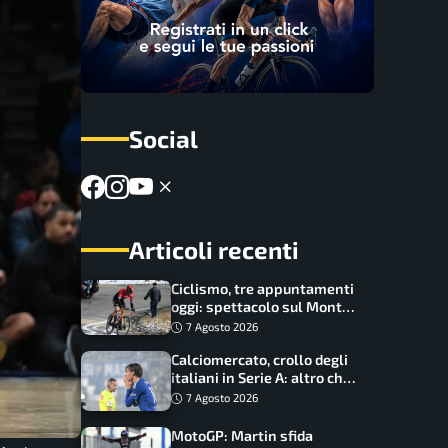
Social
Articoli recenti
Ciclismo, tre appuntamenti
oggi: spettacolo sul Mont
Ventoux, orari e come
7 Agosto 2026
vederli
Calciomercato, crollo degli
italiani in Serie A: altro che
svolta dopo il Mondiale
7 Agosto 2026
MotoGP: Martin sfida