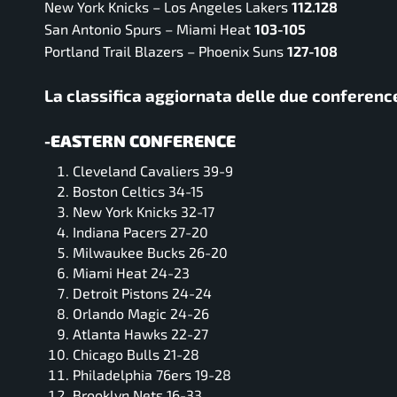
New York Knicks – Los Angeles Lakers
112.128
San Antonio Spurs – Miami Heat
103-105
Portland Trail Blazers – Phoenix Suns
127-108
La classifica aggiornata delle due conferen
-EASTERN CONFERENCE
Cleveland Cavaliers 39-9
Boston Celtics 34-15
New York Knicks 32-17
Indiana Pacers 27-20
Milwaukee Bucks 26-20
Miami Heat 24-23
Detroit Pistons 24-24
Orlando Magic 24-26
Atlanta Hawks 22-27
Chicago Bulls 21-28
Philadelphia 76ers 19-28
Brooklyn Nets 16-33