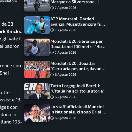
 Mandatory
Marquez a Silverstone, il
programma e gli orari
7 Agosto 2026
ATP Montreal: Darderi
a da 33
avanza, Musetti ancora fuori
con Jodar
7 Agosto 2026
rk Knicks
.
 gli vale il
Mondiali U20, è bronzo per
ai padroni
Doualla nei 100 metri: “Ho
scacciato l’ansia”
7 Agosto 2026
Mondiali U20, Doualla:
erence con
“C’era aria pesante, davano
 Shai
le mascherine! Finale? Non
6 Agosto 2026
ho nulla da perdere”
Tutto l’orgoglio di Barelli:
“L’Italia ha scritto la storia”
lotte
6 Agosto 2026
ssist e 13
idges con
Lo staff ufficiale di Mancini
in Nazionale: ci sono Oriali e
cadono in
Bonucci, confermato un
6 Agosto 2026
ollano 103-
ritorno