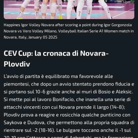
Happines Igor Volley Novara after scoring a point during Igor Gorgonzola
Novara vs Vero Volley Milano, Volleyball Italian Serie A1 Women match in
Novara, Italy, January 05 2025
CEV Cup: la cronaca di Novara-
Plovdiv
L’avvio di partita è equilibrato ma favorevole alle
piemontesi, che dopo un avvio stentato prendono fiducia e
si portano sul 10-6 grazie anche ai muri di Bosio e Aleksic.
Si mette poi al lavoro Bonifacio, che inanella una serie di
attacchi vincenti con cui Novara prende il largo (14-8);
Plovdiv prova a reagire e rosicchia qualche punticino con
Saykova e Dudova, che permettono alla propria squadra di
rientrare sul -2 (18-16). Le bulgare toccano anche il -1 sul
20-19 con l’attacco a segni di Agbortabi, ma la formazione