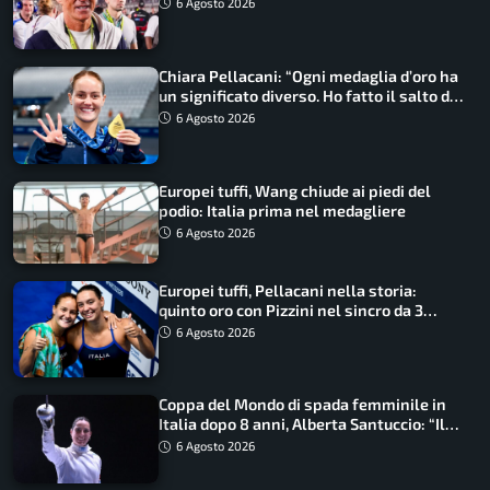
ritorno
6 Agosto 2026
Chiara Pellacani: “Ogni medaglia d’oro ha
un significato diverso. Ho fatto il salto di
qualità”
6 Agosto 2026
Europei tuffi, Wang chiude ai piedi del
podio: Italia prima nel medagliere
6 Agosto 2026
Europei tuffi, Pellacani nella storia:
quinto oro con Pizzini nel sincro da 3
metri
6 Agosto 2026
Coppa del Mondo di spada femminile in
Italia dopo 8 anni, Alberta Santuccio: “Il
lavoro dà sempre i suoi frutti”
6 Agosto 2026