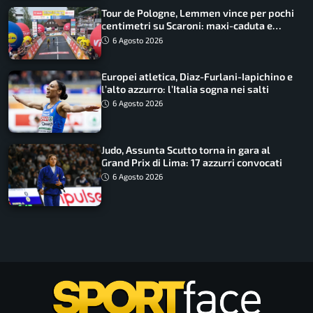
Tour de Pologne, Lemmen vince per pochi
centimetri su Scaroni: maxi-caduta e
tappa accorciata
6 Agosto 2026
Europei atletica, Diaz-Furlani-Iapichino e
l’alto azzurro: l’Italia sogna nei salti
6 Agosto 2026
Judo, Assunta Scutto torna in gara al
Grand Prix di Lima: 17 azzurri convocati
6 Agosto 2026