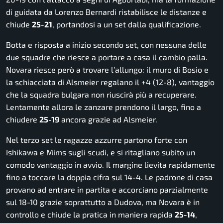
di guidata da Lorenzo Bernardi ristabilisce le distanze e
chiude
25-21
, portandosi a un set dalla qualificazione.
Botta e risposta a inizio secondo set, con nessuna delle
due squadre che riesce a portare a casa il cambio palla.
Novara riesce però a trovare l’allungo: il muro di Bosio e
la schiacciata di Alsmeier regalano il +4 (12-8), vantaggio
che la squadra bulgara non riuscirà più a recuperare.
Lentamente allora le zanzare prendono il largo, fino a
chiudere
25-19
ancora grazie ad Alsmeier.
Nel terzo set le ragazze azzurre partono forte con
Ishikawa e Mims sugli scudi, e si ritagliano subito un
comodo vantaggio in avvio. Il margine lievita rapidamente
fino a toccare la doppia cifra sul 14-4. Le padrone di casa
provano ad entrare in partita e accorciano parzialmente
sul 18-10 grazie soprattutto a Dudova, ma Novara è in
controllo e chiude la pratica in maniera rapida
25-14
,