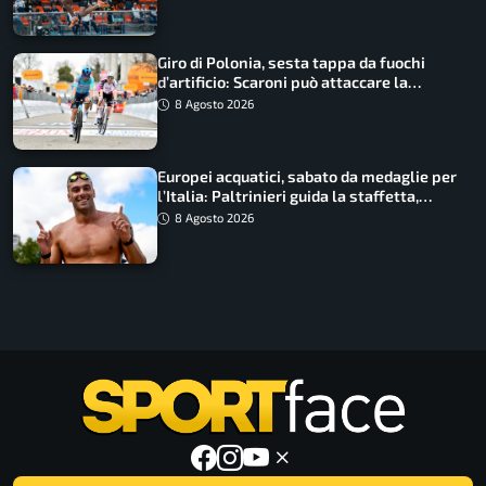
Giro di Polonia, sesta tappa da fuochi
d’artificio: Scaroni può attaccare la
maglia di Lemmen
8 Agosto 2026
Europei acquatici, sabato da medaglie per
l’Italia: Paltrinieri guida la staffetta,
Barnabà sogna l’oro dalle grandi altezze
8 Agosto 2026