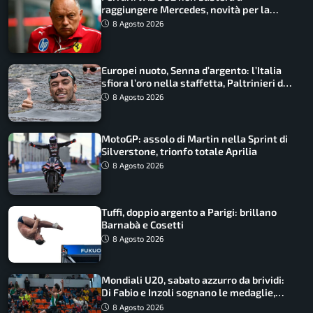
raggiungere Mercedes, novità per la
Macarena
8 Agosto 2026
Europei nuoto, Senna d’argento: l’Italia
sfiora l’oro nella staffetta, Paltrinieri da
urlo, il bilancio azzurro
8 Agosto 2026
MotoGP: assolo di Martin nella Sprint di
Silverstone, trionfo totale Aprilia
8 Agosto 2026
Tuffi, doppio argento a Parigi: brillano
Barnabà e Cosetti
8 Agosto 2026
Mondiali U20, sabato azzurro da brividi:
Di Fabio e Inzoli sognano le medaglie,
Castellani e Succo in finale
8 Agosto 2026