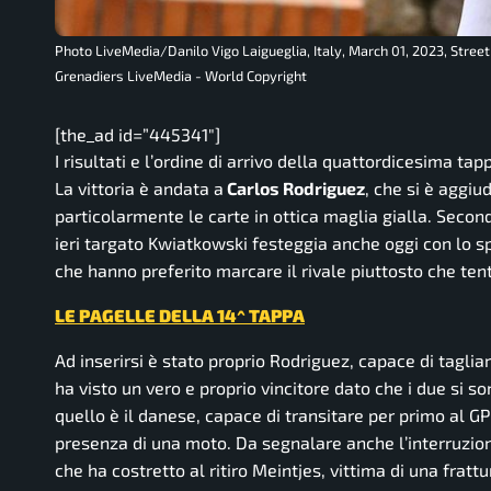
Photo LiveMedia/Danilo Vigo Laigueglia, Italy, March 01, 2023, Stre
Grenadiers LiveMedia - World Copyright
[the_ad id=”445341″]
I risultati e l’ordine di arrivo della quattordicesima ta
La vittoria è andata a
Carlos Rodriguez
, che si è aggiu
particolarmente le carte in ottica maglia gialla. Secon
ieri targato Kwiatkowski festeggia anche oggi con lo s
che hanno preferito marcare il rivale piuttosto che tent
LE PAGELLE DELLA 14^ TAPPA
Ad inserirsi è stato proprio Rodriguez, capace di tagliar
ha visto un vero e proprio vincitore dato che i due si
quello è il danese, capace di transitare per primo al G
presenza di una moto. Da segnalare anche l’interruzione
che ha costretto al ritiro Meintjes, vittima di una frattu