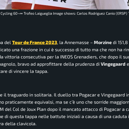
et Cycling 60¬∞ Trofeo Laigueglia Image shows: Carlos Rodriguez Canio (ERSP)
ppa del
Tour de France 2023
, la Annemasse –
Morzine
di 151,8
dicato una frazione in cui è successo di tutto ma che non ha r
da vittoria consecutiva per la INEOS Grenadiers, che dopo il su
pagnolo, bravo ad approfittare della prudenza di
Vingegaard
are di vincere la tappa.
e il traguardo in solitaria. Il duello tra Pogacar e Vingegaard 
 sono praticamente equivalsi, ma se c’è uno che sorride maggio
PM del Col de Joux Plan dopo il mancato attacco di Pogacar a 
 di questa tappa nelle battute iniziali a causa di una caduta 
ra della clavicola.