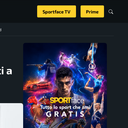
Sportface TV
Prime
d
i a