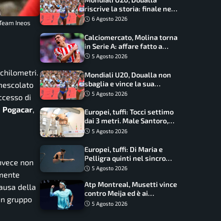
riscrive la storia: finale nei
100 metri dopo trent’anni
6 Agosto 2026
 Team Ineos
Calciomercato, Molina torna
in Serie A: affare fatto a
cifre sorprendenti
5 Agosto 2026
 chilometri.
Mondiali U20, Doualla non
sbaglia e vince la sua
imescolato
batteria sui 100 metri:
5 Agosto 2026
ccesso di
quando si disputano le finali
e
Pogacar
,
Europei, tuffi: Tocci settimo
dai 3 metri. Male Santoro,
Wesemann si prende l’oro
5 Agosto 2026
Europei, tuffi: Di Maria e
Pelligra quinti nel sincro
invece non
misto. Oro all’Ucraina
5 Agosto 2026
rmente
Atp Montreal, Musetti vince
causa della
contro Meija ed è ai
in gruppo
sedicesimi
5 Agosto 2026