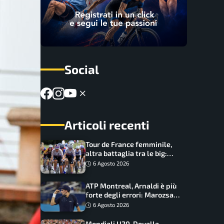
Social
Articoli recenti
Tour de France femminile,
altra battaglia tra le big:
Longo Borghini sogna il
6 Agosto 2026
colpo
ATP Montreal, Arnaldi è più
forte degli errori: Marozsan
piegato dopo oltre due ore
6 Agosto 2026
Mondiali U20, Doualla