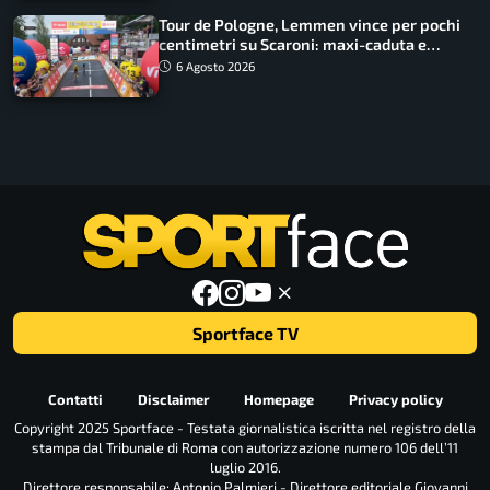
Tour de Pologne, Lemmen vince per pochi
centimetri su Scaroni: maxi-caduta e
tappa accorciata
6 Agosto 2026
Sportface TV
Contatti
Disclaimer
Homepage
Privacy policy
Copyright 2025 Sportface - Testata giornalistica iscritta nel registro della
stampa dal Tribunale di Roma con autorizzazione numero 106 dell’11
luglio 2016.
Direttore responsabile: Antonio Palmieri - Direttore editoriale Giovanni