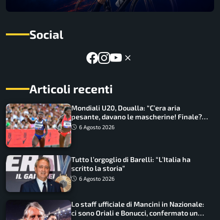
Social
Articoli recenti
Mondiali U20, Doualla: “C’era aria
pesante, davano le mascherine! Finale?
Non ho nulla da perdere”
6 Agosto 2026
Tutto l’orgoglio di Barelli: “L’Italia ha
scritto la storia”
6 Agosto 2026
Lo staff ufficiale di Mancini in Nazionale:
ci sono Oriali e Bonucci, confermato un