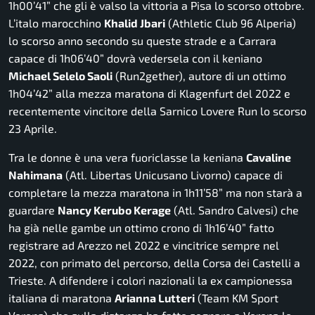
1h00’41” che gli è valso la vittoria a Pisa lo scorso ottobre.
L’italo marocchino
Khalid Jbari
(Athletic Club 96 Alperia)
lo scorso anno secondo su queste strade e a Carrara
capace di 1h06’40” dovrà vedersela con il keniano
Michael Selelo Saoli
(Run2gether), autore di un ottimo
1h04’42” alla mezza maratona di Klagenfurt del 2022 e
recentemente vincitore della Sarnico Lovere Run lo scorso
23 Aprile.
Tra le donne è una vera fuoriclasse la keniana
Cavaline
Nahimana
(Atl. Libertas Unicusano Livorno) capace di
completare la mezza maratona in 1h11’58” ma non starà a
guardare
Nancy Kerubo Kerage
(Atl. Sandro Calvesi) che
ha già nelle gambe un ottimo crono di 1h16’40” fatto
registrare ad Arezzo nel 2022 e vincitrice sempre nel
2022, con primato del percorso, della Corsa dei Castelli a
Trieste. A difendere i colori nazionali la ex campionessa
italiana di maratona
Arianna Lutteri
(Team KM Sport