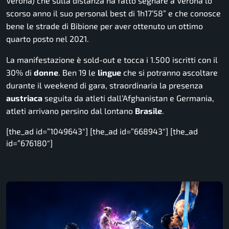
Verona) che sulla distanza ha fatto segnare a Verona lo
scorso anno il suo personal best di 1h17’58” e che conosce
bene le strade di Bibione per aver ottenuto un ottimo
quarto posto nel 2021.
La manifestazione è sold-out e tocca i 1.500 iscritti con il
30% di
donne
. Ben 19 le
lingue
che si potranno ascoltare
durante il weekend di gara, straordinaria la presenza
austriaca
seguita da atleti dall’Afghanistan e Germania,
atleti arrivano persino dal lontano
Brasile
.
[the_ad id=”1049643″] [the_ad id=”668943″] [the_ad
id=”676180″]