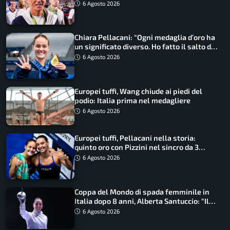
ritorno
6 Agosto 2026
Chiara Pellacani: “Ogni medaglia d’oro ha
un significato diverso. Ho fatto il salto di
qualità”
6 Agosto 2026
Europei tuffi, Wang chiude ai piedi del
podio: Italia prima nel medagliere
6 Agosto 2026
Europei tuffi, Pellacani nella storia:
quinto oro con Pizzini nel sincro da 3
metri
6 Agosto 2026
Coppa del Mondo di spada femminile in
Italia dopo 8 anni, Alberta Santuccio: “Il
lavoro dà sempre i suoi frutti”
6 Agosto 2026