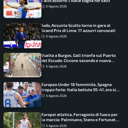
l’alto azzurro: l’Italia sogna nei salti
6 Agosto 2026
Judo, Assunta Scutto torna in gara al
Grand Prix di Lima: 17 azzurri convocati
6 Agosto 2026
Vuelta a Burgos, Gall trionfa sul Puerto
del Escudo: Ciccone secondo e nuova
maglia di leader
6 Agosto 2026
Europeo Under 18 femminile, Spagna
troppo forte: Italia battuta 95-41, ora si
gioca il Mondiale
6 Agosto 2026
Europei atletica, Ferragosto di fuoco per
la marcia: Palmisano, Stano e Fortunato
guidano l’Italia
6 Agosto 2026