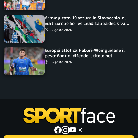
Arrampicata, 19 azzurri in Slovacchia: al
via l’Europe Series Lead, tappa decisiva
per la Speed
6 Agosto 2026
Europei atletica, Fabbri-Weir guidano il
peso: Fantini difende il titolo nel
martello
6 Agosto 2026