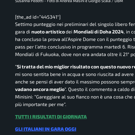
Susanna Pedotti - Foto di Andrea Masini e Giorgio Scala / DBM
[the_ad id=”445341″]
Settimo punteggio nei preliminari del singolo libero f
gara di
nuoto artistico
dei
Mondiali di Doha 2024
, in 
ha concluso la prova all’Aspire Dome con il punteggio 
pass per l’atto conclusivo in programma martedì 6. Ris
Mondiali di Fukuoka, dove non era andata oltre il 21° po
“
Si tratta del mio miglior risultato con questo nuovo
mi sono sentita bene in acqua e sono riuscita ad avere
anche se pensi di aver dato il massimo possono sempre
vadano ancora meglio
“. Questo il commento a caldo di 
Minisini: “
Gareggiare al suo fianco non è una cosa che ca
più importante per me
“.
TUTTI I RISULTATI DI GIORNATA
GLI ITALIANI IN GARA OGGI