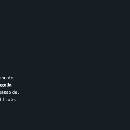
mancato
gelia
 basso del
ificate.