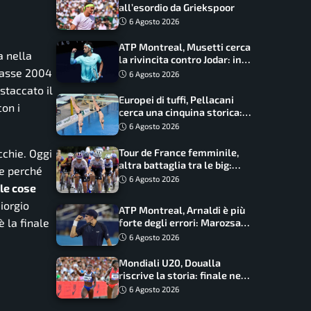
all’esordio da Griekspoor
6 Agosto 2026
ATP Montreal, Musetti cerca
a nella
la rivincita contro Jodar: in
classe 2004
palio gli ottavi
6 Agosto 2026
staccato il
Europei di tuffi, Pellacani
on i
cerca una cinquina storica:
Conte e Wang sfidano la
6 Agosto 2026
piattaforma
Tour de France femminile,
cchie. Oggi
altra battaglia tra le big:
re perché
Longo Borghini sogna il
6 Agosto 2026
 le cose
colpo
iorgio
ATP Montreal, Arnaldi è più
è la finale
forte degli errori: Marozsan
piegato dopo oltre due ore
6 Agosto 2026
Mondiali U20, Doualla
riscrive la storia: finale nei
100 metri dopo trent’anni
6 Agosto 2026