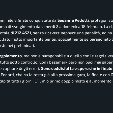
emminile e finale conquistata da
Susanna Pedotti
, protagonist
corso di svolgimento da venerdì 2 a domenica 18 febbraio. La 
totale di
212.4521
, senza ricevere neppure una penalità, ed ha 
ultato molto importante per lei, specialmente se paragonato c
sto nei preliminari.
 regolamento
, ma non è paragonabile a quello con le regole ve
 tutto sotto controllo. Con i basemark però non puoi mai sape
 capitare degli errori.
Sono soddisfatta e spero che in finale
Pedotti, che ha la testa già alla prossima gara, la finale con G
pita tutti i giorni. E’ il mio primo doppio misto e al momento 