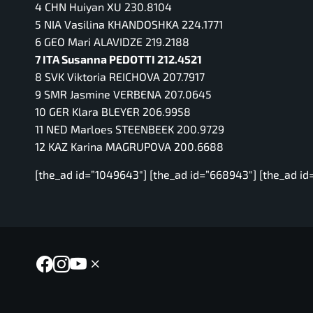
4 CHN Huiyan XU 230.8104
5 NIA Vasilina KHANDOSHKA 224.1771
6 GEO Mari ALAVIDZE 219.2188
7 ITA Susanna PEDOTTI 212.4521
8 SVK Viktoria REICHOVA 207.7917
9 SMR Jasmine VERBENA 207.0645
10 GER Klara BLEYER 206.9958
11 NED Marloes STEENBEEK 200.9729
12 KAZ Karina MAGRUPOVA 200.6688
[the_ad id=”1049643″] [the_ad id=”668943″] [the_ad id