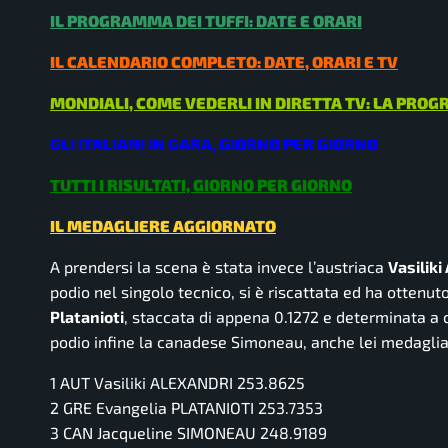
IL PROGRAMMA DEI TUFFI: DATE E ORARI
IL CALENDARIO COMPLETO: DATE, ORARI E TV
MONDIALI, COME VEDERLI IN DIRETTA TV: LA PR
GLI ITALIANI IN GARA, GIORNO PER GIORNO
TUTTI I RISULTATI, GIORNO PER GIORNO
IL MEDAGLIERE AGGIORNATO
A prendersi la scena è stata invece l’austriaca
Vasiliki
podio nel singolo tecnico, si è riscattata ed ha ottenut
Platanioti
, staccata di appena 0.1272 e determinata a c
podio infine la canadese Simoneau, anche lei medagliata 
1 AUT Vasiliki ALEXANDRI 253.8625
2 GRE Evangelia PLATANIOTI 253.7353
3 CAN Jacqueline SIMONEAU 248.9189