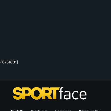
=”676180″]
Contatti
Disclaimer
Homepage
Privacy policy