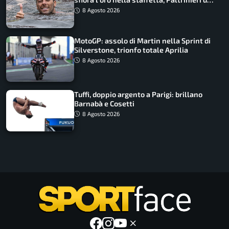
urlo, il bilancio azzurro
8 Agosto 2026
MotoGP: assolo di Martin nella Sprint di
Silverstone, trionfo totale Aprilia
8 Agosto 2026
Tuffi, doppio argento a Parigi: brillano
Barnabà e Cosetti
8 Agosto 2026