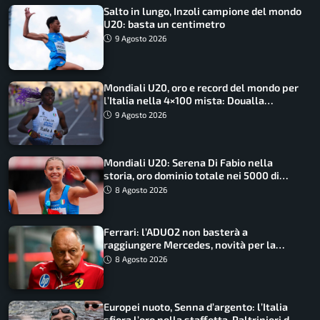
Salto in lungo, Inzoli campione del mondo
U20: basta un centimetro
9 Agosto 2026
Mondiali U20, oro e record del mondo per
l’Italia nella 4×100 mista: Doualla
straordinaria
9 Agosto 2026
Mondiali U20: Serena Di Fabio nella
storia, oro dominio totale nei 5000 di
marcia
8 Agosto 2026
Ferrari: l’ADUO2 non basterà a
raggiungere Mercedes, novità per la
Macarena
8 Agosto 2026
Europei nuoto, Senna d’argento: l’Italia
sfiora l’oro nella staffetta, Paltrinieri da