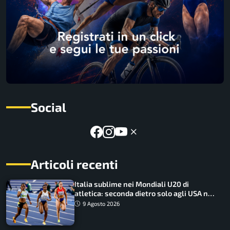
Social
Articoli recenti
Italia sublime nei Mondiali U20 di
atletica: seconda dietro solo agli USA nel
medagliere
9 Agosto 2026