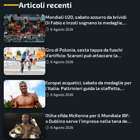
Articoli recenti
Mondiali U20, sabato azzurro da brividi:
Di Fabio e Inzoli sognano le medaglie,
Castellani e Succo in finale
8 Agosto 2026
Giro di Polonia, sesta tappa da fuochi
d’artificio: Scaroni può attaccare la
maglia di Lemmen
8 Agosto 2026
Europei acquatici, sabato da medaglie per
l’Italia: Paltrinieri guida la staffetta,
Barnabà sogna l’oro dalle grandi altezze
8 Agosto 2026
Oliha sfida McKenna per il Mondiale IBF:
a Dublino serve l’impresa nella tana del
lupo
8 Agosto 2026