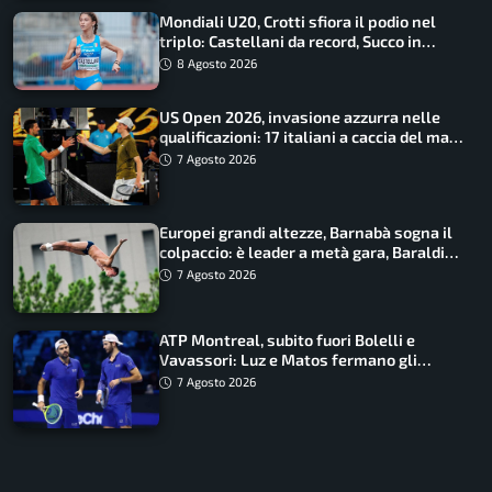
Mondiali U20, Crotti sfiora il podio nel
triplo: Castellani da record, Succo in
finale
8 Agosto 2026
US Open 2026, invasione azzurra nelle
qualificazioni: 17 italiani a caccia del main
draw
7 Agosto 2026
Europei grandi altezze, Barnabà sogna il
colpaccio: è leader a metà gara, Baraldi
ancora in corsa
7 Agosto 2026
ATP Montreal, subito fuori Bolelli e
Vavassori: Luz e Matos fermano gli
azzurri
7 Agosto 2026