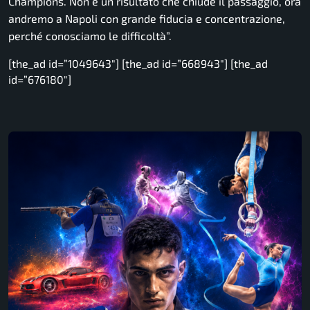
Champions. Non è un risultato che chiude il passaggio, ora
andremo a Napoli con grande fiducia e concentrazione,
perché conosciamo le difficoltà”.
[the_ad id=”1049643″] [the_ad id=”668943″] [the_ad
id=”676180″]