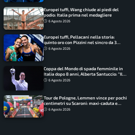
Europei tuffi, Wang chiude ai piedi del
podio: Italia prima nel medagliere
6 Agosto 2026
Europei tuffi, Pellacani nella storia:
quinto oro con Pizzini nel sincro da 3
metri
6 Agosto 2026
Coppa del Mondo di spada femminile in
Italia dopo 8 anni, Alberta Santuccio: “Il
lavoro dà sempre i suoi frutti”
6 Agosto 2026
Tour de Pologne, Lemmen vince per pochi
centimetri su Scaroni: maxi-caduta e
tappa accorciata
6 Agosto 2026