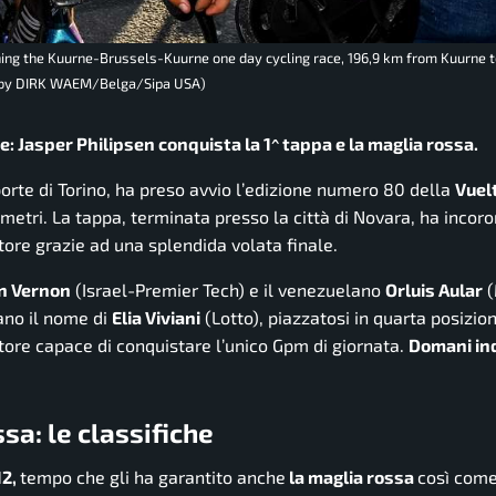
ning the Kuurne-Brussels-Kuurne one day cycling race, 196,9 km from Kuurne t
 by DIRK WAEM/Belga/Sipa USA)
e: Jasper Philipsen conquista la 1^ tappa e la maglia rossa.
porte di Torino, ha preso avvio l’edizione numero 80 della
Vuel
etri. La tappa, terminata presso la città di Novara, ha incor
ore grazie ad una splendida volata finale.
n Vernon
(Israel-Premier Tech) e il venezuelano
Orluis Aular
(
tano il nome di
Elia Viviani
(Lotto), piazzatosi in quarta posizion
tore capace di conquistare l’unico Gpm di giornata.
Domani in
sa: le classifiche
12,
tempo che gli ha garantito anche
la maglia rossa
così com