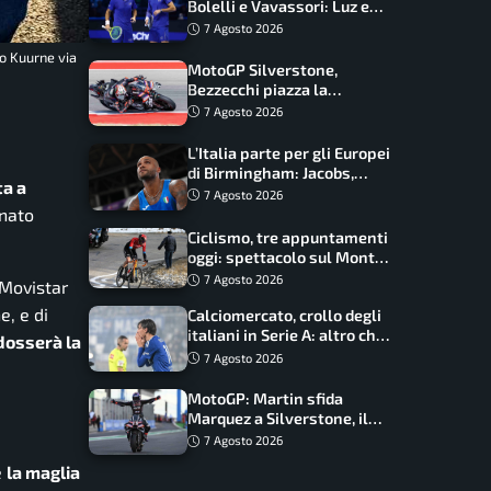
Bolelli e Vavassori: Luz e
Matos fermano gli azzurri
7 Agosto 2026
o Kuurne via
MotoGP Silverstone,
Bezzecchi piazza la
zampata: Aprilia domina,
7 Agosto 2026
Bagnaia costretto al Q1
L’Italia parte per gli Europei
di Birmingham: Jacobs,
ta a
Tamberi e Battocletti
7 Agosto 2026
guidano una spedizione
onato
record
Ciclismo, tre appuntamenti
oggi: spettacolo sul Mont
Ventoux, orari e come
7 Agosto 2026
Movistar
vederli
e, e di
Calciomercato, crollo degli
italiani in Serie A: altro che
dosserà la
svolta dopo il Mondiale
7 Agosto 2026
MotoGP: Martin sfida
Marquez a Silverstone, il
programma e gli orari
7 Agosto 2026
e
la maglia