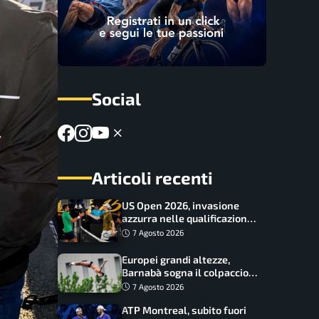
Social
Articoli recenti
US Open 2026, invasione
azzurra nelle qualificazioni:
17 italiani a caccia del main
7 Agosto 2026
draw
Europei grandi altezze,
Barnabà sogna il colpaccio:
è leader a metà gara, Baraldi
7 Agosto 2026
ancora in corsa
ATP Montreal, subito fuori