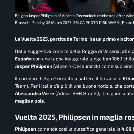
Belgian Jasper Philipsen of Alpecin-Deceuninck celebrates after win
Brussels, Sunday 02 March 2025. BELGA PHOTO DIRK WAEM (Photo
La Vuelta 2025, partita da Torino, ha un primo vincitor
Dalla suggestiva cornice della Reggia di Venaria, alle 
España
con una tappa inaugurale lunga ben 186,1 chilom
Jasper
Philipsen
(Alpecin-Deceuninck) come suo vincit
Il corridore belga è riuscito a battere il britannico
Etha
Team). Per l’Italia c’è più di una buona notizia, che por
Alessandro Verre
(Arkéa–B&B Hotels), il miglior scala
maglia a pois
.
Vuelta 2025, Philipsen in maglia ros
Philipsen
comanda così la classifica generale
in 4:09: