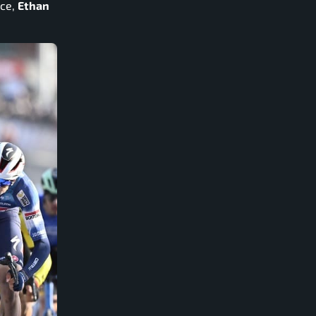
ece,
Ethan