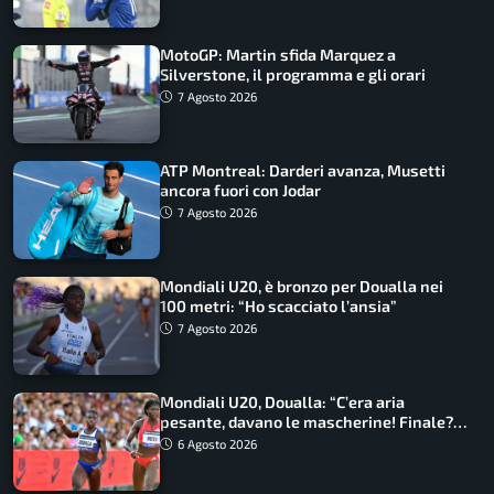
MotoGP: Martin sfida Marquez a
Silverstone, il programma e gli orari
7 Agosto 2026
ATP Montreal: Darderi avanza, Musetti
ancora fuori con Jodar
7 Agosto 2026
Mondiali U20, è bronzo per Doualla nei
100 metri: “Ho scacciato l’ansia”
7 Agosto 2026
Mondiali U20, Doualla: “C’era aria
pesante, davano le mascherine! Finale?
Non ho nulla da perdere”
6 Agosto 2026