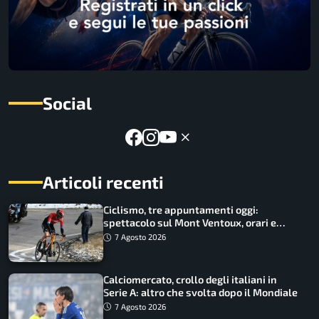
Social
Articoli recenti
Ciclismo, tre appuntamenti oggi:
spettacolo sul Mont Ventoux, orari e
come vederli
7 Agosto 2026
Calciomercato, crollo degli italiani in
Serie A: altro che svolta dopo il Mondiale
7 Agosto 2026