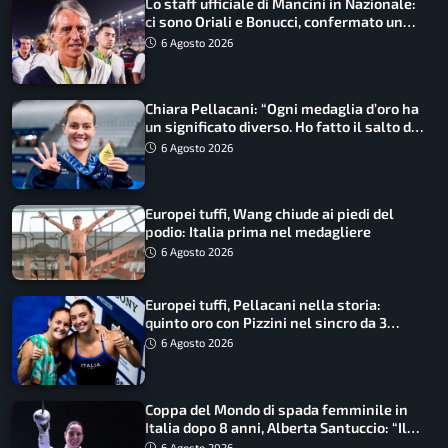
Lo staff ufficiale di Mancini in Nazionale:
ci sono Oriali e Bonucci, confermato un
ritorno
6 Agosto 2026
Chiara Pellacani: “Ogni medaglia d’oro ha
un significato diverso. Ho fatto il salto di
qualità”
6 Agosto 2026
Europei tuffi, Wang chiude ai piedi del
podio: Italia prima nel medagliere
6 Agosto 2026
Europei tuffi, Pellacani nella storia:
quinto oro con Pizzini nel sincro da 3
metri
6 Agosto 2026
Coppa del Mondo di spada femminile in
Italia dopo 8 anni, Alberta Santuccio: “Il
lavoro dà sempre i suoi frutti”
6 Agosto 2026