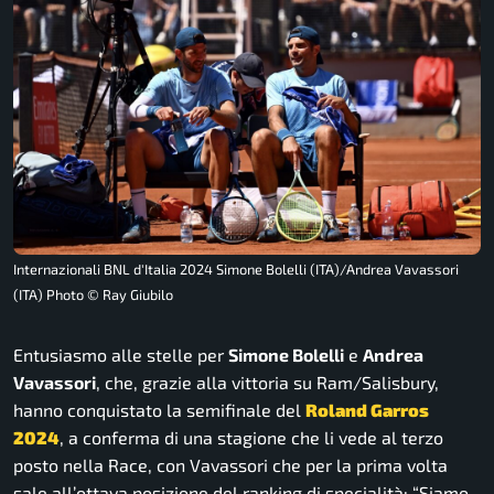
Internazionali BNL d'Italia 2024 Simone Bolelli (ITA)/Andrea Vavassori
(ITA) Photo © Ray Giubilo
Entusiasmo alle stelle per
Simone Bolelli
e
Andrea
Vavassori
, che, grazie alla vittoria su Ram/Salisbury,
hanno conquistato la semifinale del
Roland Garros
2024
, a conferma di una stagione che li vede al terzo
posto nella Race, con Vavassori che per la prima volta
sale all’ottava posizione del ranking di specialità:
“Siamo