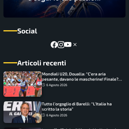
Social
Articoli recenti
Mondiali U20, Doualla: “C’era aria
pesante, davano le mascherine! Finale?
Non ho nulla da perdere”
6 Agosto 2026
Tutto l’orgoglio di Barelli: “L’Italia ha
scritto la storia”
6 Agosto 2026