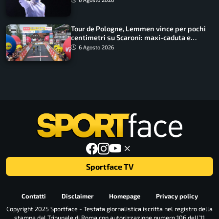
Tour de Pologne, Lemmen vince per pochi
centimetri su Scaroni: maxi-caduta e
tappa accorciata
6 Agosto 2026
Sportface TV
Contatti
Disclaimer
Homepage
Privacy policy
Copyright 2025 Sportface - Testata giornalistica iscritta nel registro della
stampa dal Tribunale di Roma con autorizzazione numero 106 dell’11