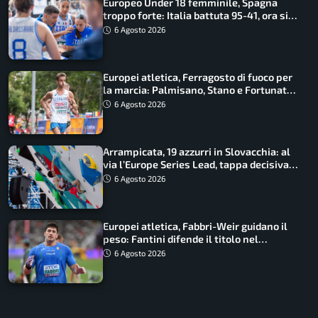
Europeo Under 18 femminile, Spagna
troppo forte: Italia battuta 95-41, ora si
gioca il Mondiale
6 Agosto 2026
Europei atletica, Ferragosto di fuoco per
la marcia: Palmisano, Stano e Fortunato
guidano l’Italia
6 Agosto 2026
Arrampicata, 19 azzurri in Slovacchia: al
via l’Europe Series Lead, tappa decisiva
per la Speed
6 Agosto 2026
Europei atletica, Fabbri-Weir guidano il
peso: Fantini difende il titolo nel
martello
6 Agosto 2026