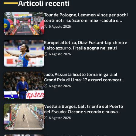
Articoli recenti
Tour de Pologne, Lemmen vince per pochi
centimetri su Scaroni: maxi-caduta e
tappa accorciata
6 Agosto 2026
Europei atletica, Diaz-Furlani-Iapichino e
l’alto azzurro: l’Italia sogna nei salti
6 Agosto 2026
Judo, Assunta Scutto torna in gara al
Grand Prix di Lima: 17 azzurri convocati
6 Agosto 2026
Vuelta a Burgos, Gall trionfa sul Puerto
del Escudo: Ciccone secondo e nuova
maglia di leader
6 Agosto 2026