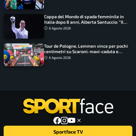
Coppa del Mondo di spada femminile in
Italia dopo 8 anni, Alberta Santuccio: “Il
lavoro dà sempre i suoi frutti”
6 Agosto 2026
Tour de Pologne, Lemmen vince per pochi
centimetri su Scaroni: maxi-caduta e
tappa accorciata
6 Agosto 2026
Sportface TV