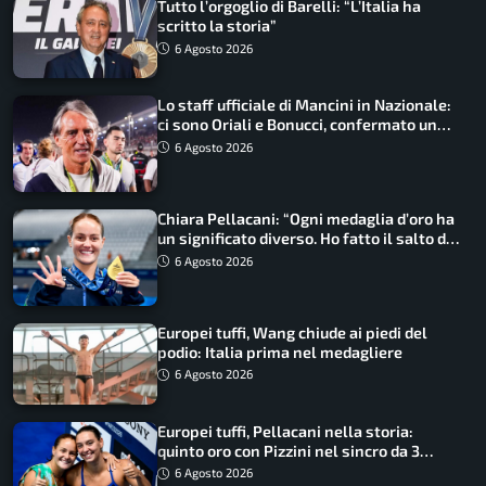
Tutto l’orgoglio di Barelli: “L’Italia ha
scritto la storia”
6 Agosto 2026
Lo staff ufficiale di Mancini in Nazionale:
ci sono Oriali e Bonucci, confermato un
ritorno
6 Agosto 2026
Chiara Pellacani: “Ogni medaglia d’oro ha
un significato diverso. Ho fatto il salto di
qualità”
6 Agosto 2026
Europei tuffi, Wang chiude ai piedi del
podio: Italia prima nel medagliere
6 Agosto 2026
Europei tuffi, Pellacani nella storia:
quinto oro con Pizzini nel sincro da 3
metri
6 Agosto 2026