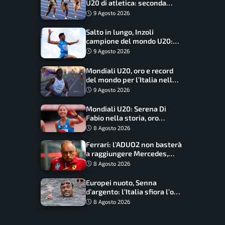
U20 di atletica: seconda
dietro solo agli USA nel
9 Agosto 2026
medagliere
Salto in lungo, Inzoli
campione del mondo U20:
basta un centimetro
9 Agosto 2026
Mondiali U20, oro e record
del mondo per l’Italia nella
4×100 mista: Doualla
9 Agosto 2026
straordinaria
Mondiali U20: Serena Di
Fabio nella storia, oro
dominio totale nei 5000 di
8 Agosto 2026
marcia
Ferrari: l’ADUO2 non basterà
a raggiungere Mercedes,
novità per la Macarena
8 Agosto 2026
Europei nuoto, Senna
d’argento: l’Italia sfiora l’oro
nella staffetta, Paltrinieri
8 Agosto 2026
da urlo, il bilancio azzurro