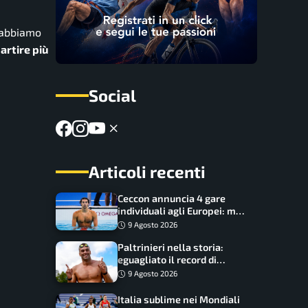
e abbiamo
artire più
Social
Articoli recenti
Ceccon annuncia 4 gare
individuali agli Europei: ma
c’è una grossa rinuncia
9 Agosto 2026
Paltrinieri nella storia:
eguagliato il record di
medaglie di Federica
9 Agosto 2026
Pellegrini
Italia sublime nei Mondiali