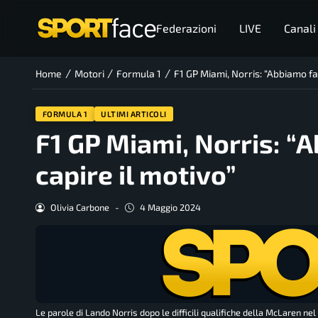
Federazioni
LIVE
Canali
/
/
/
Home
Motori
Formula 1
F1 GP Miami, Norris: “Abbiamo fa
FORMULA 1
ULTIMI ARTICOLI
F1 GP Miami, Norris: “
capire il motivo”
Olivia Carbone
-
4 Maggio 2024
Le parole di Lando Norris dopo le difficili qualifiche della McLaren n