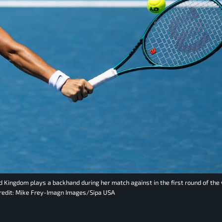
ed Kingdom plays a backhand during her match against in the first round of th
Credit: Mike Frey-Imagn Images/Sipa USA