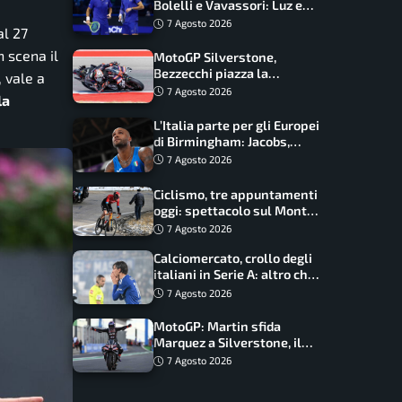
Bolelli e Vavassori: Luz e
Matos fermano gli azzurri
7 Agosto 2026
al 27
n scena il
MotoGP Silverstone,
Bezzecchi piazza la
, vale a
zampata: Aprilia domina,
7 Agosto 2026
la
Bagnaia costretto al Q1
L’Italia parte per gli Europei
di Birmingham: Jacobs,
Tamberi e Battocletti
7 Agosto 2026
guidano una spedizione
record
Ciclismo, tre appuntamenti
oggi: spettacolo sul Mont
Ventoux, orari e come
7 Agosto 2026
vederli
Calciomercato, crollo degli
italiani in Serie A: altro che
svolta dopo il Mondiale
7 Agosto 2026
MotoGP: Martin sfida
Marquez a Silverstone, il
programma e gli orari
7 Agosto 2026