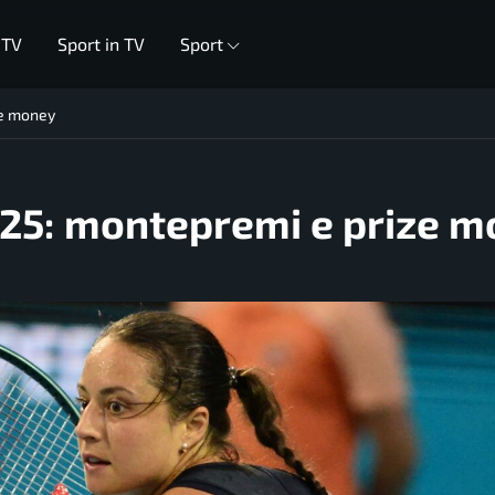
 TV
Sport in TV
Sport
ze money
025: montepremi e prize 