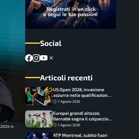
Social
Articoli recenti
US Open 2026, invasione
azzurra nelle qualificazioni:
17 italiani a caccia del main
7 Agosto 2026
draw
Europei grandi altezze,
Barnabà sogna il colpaccio:
è leader a metà gara, Baraldi
7 Agosto 2026
 2024 in
ancora in corsa
ATP Montreal, subito fuori