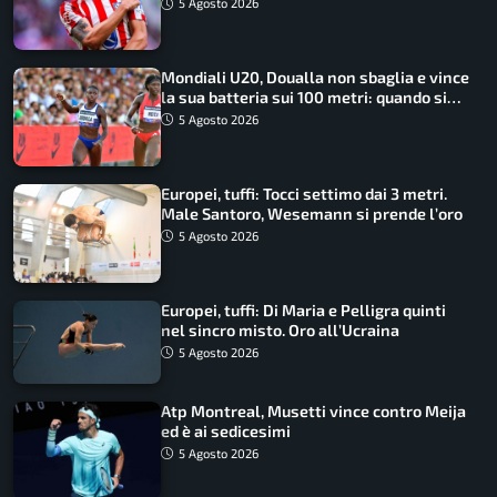
5 Agosto 2026
Mondiali U20, Doualla non sbaglia e vince
la sua batteria sui 100 metri: quando si
disputano le finali
5 Agosto 2026
Europei, tuffi: Tocci settimo dai 3 metri.
Male Santoro, Wesemann si prende l’oro
5 Agosto 2026
Europei, tuffi: Di Maria e Pelligra quinti
nel sincro misto. Oro all’Ucraina
5 Agosto 2026
Atp Montreal, Musetti vince contro Meija
ed è ai sedicesimi
5 Agosto 2026