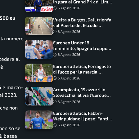
in gara al Grand Prix di Lima:
17 azzurri convocati
6 Agosto 2026
 500 su
Vuelta a Burgos, Gall trionfa
sul Puerto del Escudo:
Ciccone secondo e nuova
6 Agosto 2026
maglia di leader
o la numero
Europeo Under 18
femminile, Spagna troppo
forte: Italia battuta 95-41,
6 Agosto 2026
ccedere al
ora si gioca il Mondiale
 è
Europei atletica, Ferragosto
di fuoco per la marcia:
Palmisano, Stano e
6 Agosto 2026
Fortunato guidano l’Italia
5 e marzo-
Arrampicata, 19 azzurri in
el 2023.
Slovacchia: al via l’Europe
Series Lead, tappa decisiva
6 Agosto 2026
per la Speed
, che non
Europei atletica, Fabbri-
Weir guidano il peso: Fantini
difende il titolo nel martello
6 Agosto 2026
 non so se
iù bassa