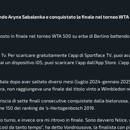
do Aryna Sabalenka e conquistato la finale nel torneo WTA
osto in finale nel torneo WTA 500 su erba di Berlino battend
e Tv. Per scaricare gratuitamente l’app di Sportface TV, puoi a
i un dispositivo iOS, puoi scaricare l’app dall’App Store. L’app
diale dopo aver saltato diversi mesi (luglio 2024-gennaio 202
tra, non raggiungeva una finale dal titolo vinto a Wimbledon n
triscia di sette finali consecutive conquistate dalla bielorussa
ime 150 del ranking da ‘s-Hertogenbosch 2019.
 turno, e invece ora mi ritrovo in finale. Sono davvero felice,
osì da tanto tempo”, ha detto Vondrousova, la finalista con p