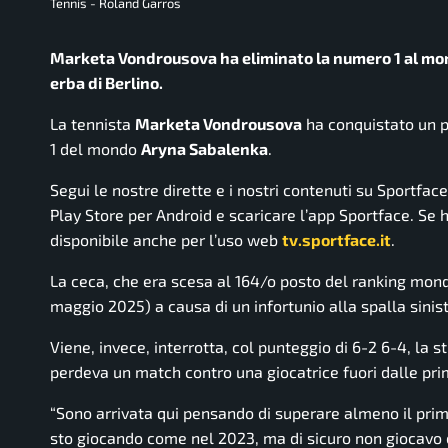
Tennis - Roland Garros
Marketa Vondrousova ha eliminato la numero 1 al mon
erba di Berlino.
La tennista
Marketa Vondrousova
ha conquistato un p
1 del mondo
Aryna Sabalenka
.
Segui le nostre dirette e i nostri contenuti su Sportfac
Play Store per Android e scaricare l’app Sportface. Se ha
disponibile anche per l’uso web
tv.sportface.it
.
La ceca, che era scesa al 164/o posto del ranking mon
maggio 2025) a causa di un infortunio alla spalla sinis
Viene, invece, interrotta, col punteggio di 6-2 6-4, la s
perdeva un match contro una giocatrice fuori dalle pr
“Sono arrivata qui pensando di superare almeno il primo
sto giocando come nel 2023, ma di sicuro non giocavo c