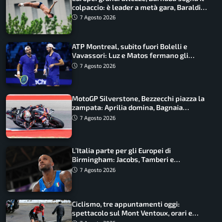
colpaccio: è leader a metà gara, Baraldi
ancora in corsa
7 Agosto 2026
ATP Montreal, subito fuori Bolelli e
Vavassori: Luz e Matos fermano gli
azzurri
7 Agosto 2026
MotoGP Silverstone, Bezzecchi piazza la
zampata: Aprilia domina, Bagnaia
costretto al Q1
7 Agosto 2026
L’Italia parte per gli Europei di
Birmingham: Jacobs, Tamberi e
Battocletti guidano una spedizione
7 Agosto 2026
record
Ciclismo, tre appuntamenti oggi:
spettacolo sul Mont Ventoux, orari e
come vederli