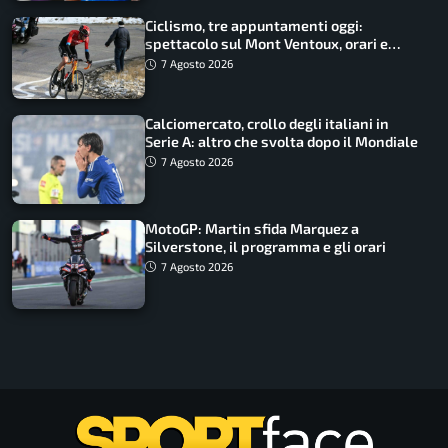
Ciclismo, tre appuntamenti oggi:
spettacolo sul Mont Ventoux, orari e
come vederli
7 Agosto 2026
Calciomercato, crollo degli italiani in
Serie A: altro che svolta dopo il Mondiale
7 Agosto 2026
MotoGP: Martin sfida Marquez a
Silverstone, il programma e gli orari
7 Agosto 2026