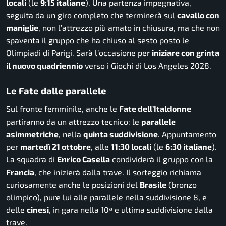
locali
(le
9:15 italiane
). Una partenza impegnativa,
seguita da un giro completo che terminerà sul
cavallo con
maniglie
, non l’attrezzo più amato in chiusura, ma che non
spaventa il gruppo che ha chiuso al sesto posto le
Olimpiadi di Parigi. Sarà l’occasione per
iniziare con grinta
il nuovo quadriennio
verso i Giochi di Los Angeles 2028.
Le Fate dalle parallele
Sul fronte femminile, anche le
Fate dell’Italdonne
partiranno da un attrezzo tecnico: le
parallele
asimmetriche
, nella
quinta suddivisione
. Appuntamento
per
martedì 21 ottobre
, alle
11:30 locali
(le
6:30 italiane
).
La squadra di
Enrico Casella
condividerà il gruppo con la
Francia
, che inizierà dalla trave. Il sorteggio richiama
curiosamente anche le posizioni del
Brasile
(bronzo
olimpico), pure lui alle parallele nella suddivisione 8, e
delle
cinesi
, in gara nella 10ª e ultima suddivisione dalla
trave.