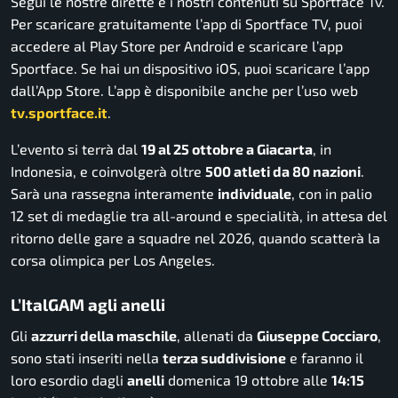
Segui le nostre dirette e i nostri contenuti su Sportface Tv.
Per scaricare gratuitamente l’app di Sportface TV, puoi
accedere al Play Store per Android e scaricare l’app
Sportface. Se hai un dispositivo iOS, puoi scaricare l’app
dall’App Store. L’app è disponibile anche per l’uso web
tv.sportface.it
.
L’evento si terrà dal
19 al 25 ottobre a Giacarta
, in
Indonesia, e coinvolgerà oltre
500 atleti da 80 nazioni
.
Sarà una rassegna interamente
individuale
, con in palio
12 set di medaglie tra all-around e specialità, in attesa del
ritorno delle gare a squadre nel 2026, quando scatterà la
corsa olimpica per Los Angeles.
L’ItalGAM agli anelli
Gli
azzurri della maschile
, allenati da
Giuseppe Cocciaro
,
sono stati inseriti nella
terza suddivisione
e faranno il
loro esordio dagli
anelli
domenica 19 ottobre alle
14:15