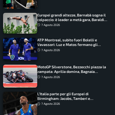
Europei grandi altezze, Barnabà sogna il
colpaccio: è leader a metà gara, Baraldi
ancora in corsa
7 Agosto 2026
ATP Montreal, subito fuori Bolelli e
Vavassori: Luz e Matos fermano gli
azzurri
7 Agosto 2026
MotoGP Silverstone, Bezzecchi piazza la
zampata: Aprilia domina, Bagnaia
costretto al Q1
7 Agosto 2026
L’Italia parte per gli Europei di
Birmingham: Jacobs, Tamberi e
Battocletti guidano una spedizione
7 Agosto 2026
record