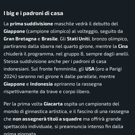
I big e i padroni di casa
La
prima suddivisione
maschile vedrà il debutto del
Giappone
(campione olimpico) al volteggio, seguito da
Gran Bretagna
e
Brasile
. Gli
Stati Uniti
, bronzo olimpico,
partiranno dalla sbarra nel quarto girone, mentre la
Cina
chiuderà il programma, nel gruppo 8, sempre dagli anelli.
Stessa suddivisione anche per i padroni di casa
indonesiani. Sul fronte femminile, gli
USA
(oro a Parigi
2024) saranno nel girone 4 dalle parallele, mentre
Giappone
e
Indonesia
apriranno la rassegna
rispettivamente da trave e corpo libero.
Per la prima volta
Giacarta
ospita un campionato del
mondo di ginnastica artistica, e il fascino di una rassegna
che
non assegnerà titoli a squadre
ma offrirà grande
spettacolo individuale, si preannuncia intenso fin dalla
prima giornata.