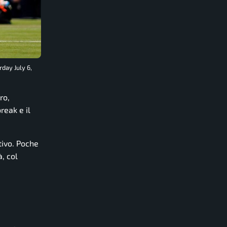
day July 6,
ro,
reak e il
tivo. Poche
à, col