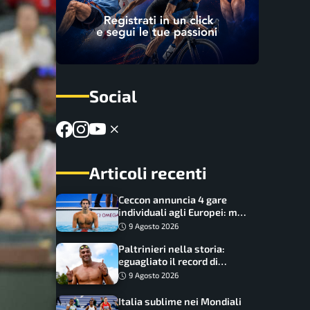
Social
Articoli recenti
Ceccon annuncia 4 gare
individuali agli Europei: ma
c’è una grossa rinuncia
9 Agosto 2026
Paltrinieri nella storia:
eguagliato il record di
medaglie di Federica
9 Agosto 2026
Pellegrini
Italia sublime nei Mondiali