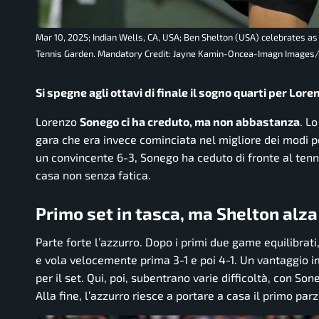
Mar 10, 2025; Indian Wells, CA, USA; Ben Shelton (USA) celebrates as 
Tennis Garden. Mandatory Credit: Jayne Kamin-Oncea-Imagn Images
Si spegne agli ottavi di finale il sogno quarti per Lor
Lorenzo
Sonego ci ha creduto, ma non abbastanza
. L
gara che era invece cominciata nel migliore dei modi pe
un convincente 6-3, Sonego ha ceduto di fronte al tenni
casa non senza fatica.
Primo set in tasca, ma Shelton alza
Parte forte l’azzurro. Dopo i primi due game equilibrati,
e vola velocemente prima 3-1 e poi 4-1. Un vantaggio i
per il set. Qui, poi, subentrano varie difficoltà, con S
Alla fine, l’azzurro riesce a portare a casa il primo par