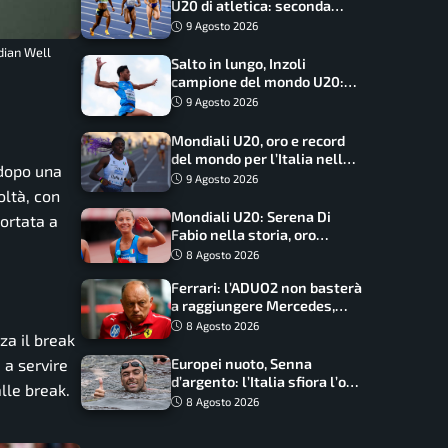
U20 di atletica: seconda
dietro solo agli USA nel
9 Agosto 2026
medagliere
dian Well
Salto in lungo, Inzoli
campione del mondo U20:
basta un centimetro
9 Agosto 2026
Mondiali U20, oro e record
del mondo per l’Italia nella
dopo una
4×100 mista: Doualla
9 Agosto 2026
straordinaria
oltà, con
Mondiali U20: Serena Di
portata a
Fabio nella storia, oro
dominio totale nei 5000 di
8 Agosto 2026
marcia
Ferrari: l’ADUO2 non basterà
a raggiungere Mercedes,
novità per la Macarena
8 Agosto 2026
za il break
Europei nuoto, Senna
 a servire
d’argento: l’Italia sfiora l’oro
lle break.
nella staffetta, Paltrinieri
8 Agosto 2026
da urlo, il bilancio azzurro