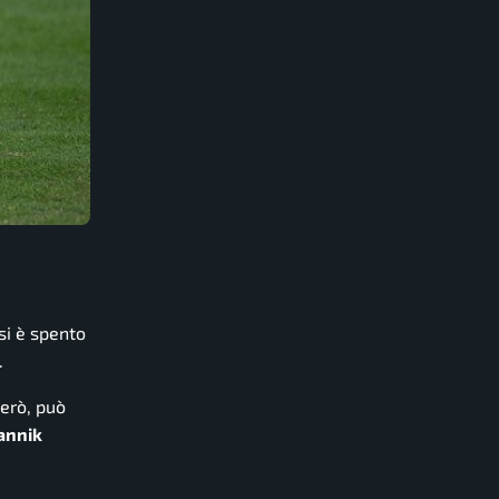
si è spento
.
però, può
Jannik