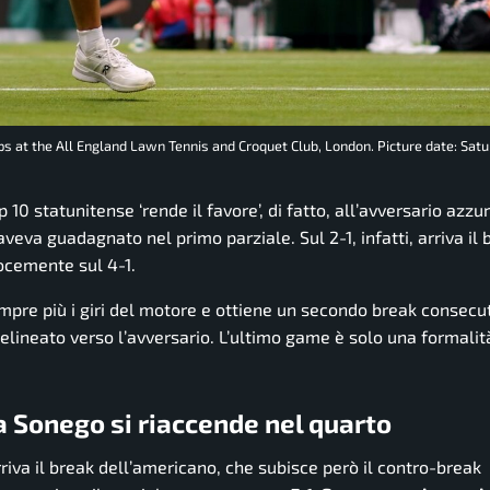
 at the All England Lawn Tennis and Croquet Club, London. Picture date: Satur
 10 statunitense ‘rende il favore’, di fatto, all’avversario azzur
aveva guadagnato nel primo parziale. Sul 2-1, infatti, arriva il b
ocemente sul 4-1.
re più i giri del motore e ottiene un secondo break consecu
 delineato verso l’avversario. L’ultimo game è solo una formalit
a Sonego si riaccende nel quarto
rriva il break dell’americano, che subisce però il contro-break