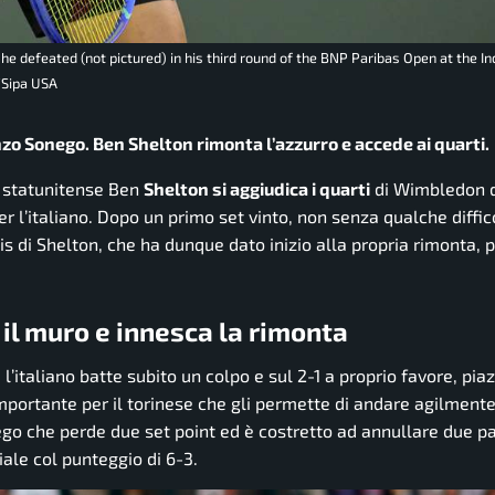
he defeated (not pictured) in his third round of the BNP Paribas Open at the In
/Sipa USA
enzo Sonego. Ben Shelton rimonta l’azzurro e accede ai quarti.
o statunitense Ben
Shelton si aggiudica i quarti
di Wimbledon 
r l’italiano. Dopo un primo set vinto, non senza qualche diffic
s di Shelton, che ha dunque dato inizio alla propria rimonta, 
 il muro e innesca la rimonta
 l’italiano batte subito un colpo e sul 2-1 a proprio favore, piaz
mportante per il torinese che gli permette di andare agilmente
onego che perde due set point ed è costretto ad annullare due pa
ziale col punteggio di 6-3.