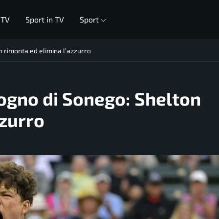
 TV
Sport in TV
Sport
n rimonta ed elimina l’azzurro
sogno di Sonego: Shelton
zzurro