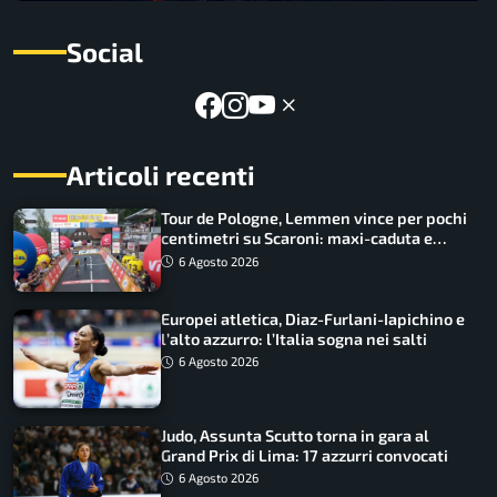
Social
Articoli recenti
Tour de Pologne, Lemmen vince per pochi
centimetri su Scaroni: maxi-caduta e
tappa accorciata
6 Agosto 2026
Europei atletica, Diaz-Furlani-Iapichino e
l’alto azzurro: l’Italia sogna nei salti
6 Agosto 2026
Judo, Assunta Scutto torna in gara al
Grand Prix di Lima: 17 azzurri convocati
6 Agosto 2026