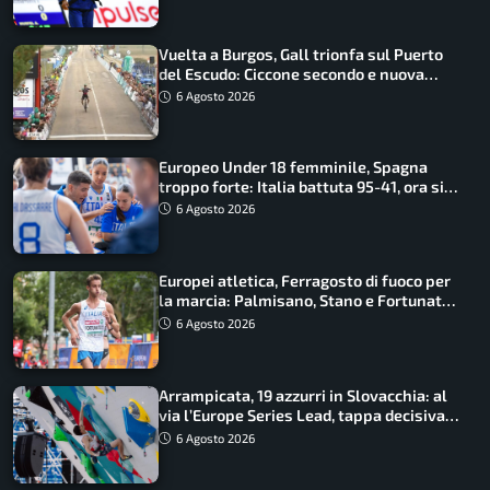
Vuelta a Burgos, Gall trionfa sul Puerto
del Escudo: Ciccone secondo e nuova
maglia di leader
6 Agosto 2026
Europeo Under 18 femminile, Spagna
troppo forte: Italia battuta 95-41, ora si
gioca il Mondiale
6 Agosto 2026
Europei atletica, Ferragosto di fuoco per
la marcia: Palmisano, Stano e Fortunato
guidano l’Italia
6 Agosto 2026
Arrampicata, 19 azzurri in Slovacchia: al
via l’Europe Series Lead, tappa decisiva
per la Speed
6 Agosto 2026