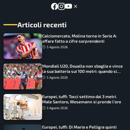
Articoli recenti
Calciomercato, Molina torna in Serie A:
affare fatto a cifre sorprendenti
5 Agosto 2026
Mondiali U20, Doualla non sbaglia e vince
la sua batteria sui 100 metri: quando si
disputano le finali
5 Agosto 2026
Europei, tuffi: Tocci settimo dai 3 metri.
Male Santoro, Wesemann si prende l’oro
5 Agosto 2026
Europei, tuffi: Di Maria e Pelligra quinti