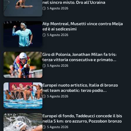
nel sincro misto. Oro all’Ucraina
5 Agosto 2026
Atp Montreal, Musetti vince contro Meija
ed è ai sedicesimi
5 Agosto 2026
Giro di Polonia, Jonathan Milan fa tris:
terza vittoria consecutiva e primato
rafforzato
5 Agosto 2026
Europei nuoto artistico, Italia di bronzo
nel team acrobatic: terzo podio
consecutivo
5 Agosto 2026
Europei di fondo, Taddeucci concede il bis
nella 5 km: oro azzurro, Pozzobon bronzo
5 Agosto 2026