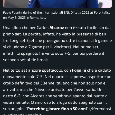
Fabio Fognini during of the Internazionali BNL D’Italia 2025 at Foro Italico
on May 8, 2025 in Rome, Italy
Una sfida che per Carlos
Alcaraz
non è stata facile sin dal
primo set. La partita, infatti, ha visto la presenza di ben
tre ‘long set’ (set che proseguono oltre i canonici 6 game e
si chiudono a 7 game per il vincitore). Nel primo set,
infatti, lo spagnolo ha vinto solo 7-5, per poi perdere il
secondo set al tie break.
Nel terzo set ancora spettacolo, con
Fognini
che è caduto
nuovamente solo 7-5. Nel quarto ci si poteva aspettare un
crollo definitivo del 38enne italiano che non solo non è
arrivato, ma che è invece arrivato per l’avversario. Un
netto 6-2, con Alcaraz che sembrava spento dal punto di
vista mentale. Clamoroso lo sfogo dello spagnolo con il
suo angolo: “
Potrebbe giocare fino a 50 anni
” (riferendosi
e indicando
Fognini
).