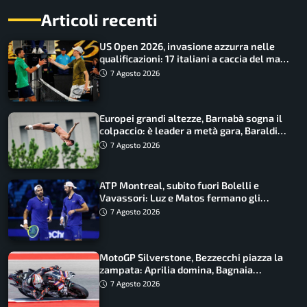
Articoli recenti
US Open 2026, invasione azzurra nelle
qualificazioni: 17 italiani a caccia del main
draw
7 Agosto 2026
Europei grandi altezze, Barnabà sogna il
colpaccio: è leader a metà gara, Baraldi
ancora in corsa
7 Agosto 2026
ATP Montreal, subito fuori Bolelli e
Vavassori: Luz e Matos fermano gli
azzurri
7 Agosto 2026
MotoGP Silverstone, Bezzecchi piazza la
zampata: Aprilia domina, Bagnaia
costretto al Q1
7 Agosto 2026