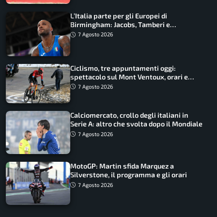
L’Italia parte per gli Europei di
Birmingham: Jacobs, Tamberi e
Battocletti guidano una spedizione
7 Agosto 2026
record
Ciclismo, tre appuntamenti oggi:
spettacolo sul Mont Ventoux, orari e
come vederli
7 Agosto 2026
Calciomercato, crollo degli italiani in
Serie A: altro che svolta dopo il Mondiale
7 Agosto 2026
MotoGP: Martin sfida Marquez a
Silverstone, il programma e gli orari
7 Agosto 2026