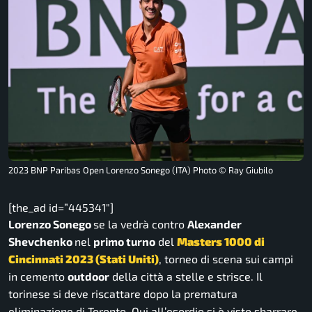
2023 BNP Paribas Open Lorenzo Sonego (ITA) Photo © Ray Giubilo
[the_ad id=”445341″]
Lorenzo Sonego
se la vedrà contro
Alexander
Shevchenko
nel
primo turno
del
Masters 1000 di
Cincinnati 2023 (Stati Uniti)
, torneo di scena sui campi
in cemento
outdoor
della città a stelle e strisce. Il
torinese si deve riscattare dopo la prematura
eliminazione di Toronto. Qui all’esordio si è visto sbarrare