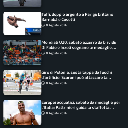
Tuffi, doppio argento a Parigi: brillano
Barnabà e Cosetti
8 Agosto 2026
Mondiali U20, sabato azzurro da brividi:
Di Fabio e Inzoli sognano le medaglie,
Castellani e Succo in finale
8 Agosto 2026
Giro di Polonia, sesta tappa da fuochi
d’artificio: Scaroni può attaccare la
maglia di Lemmen
8 Agosto 2026
Europei acquatici, sabato da medaglie per
l’Italia: Paltrinieri guida la staffetta,
Barnabà sogna l’oro dalle grandi altezze
8 Agosto 2026