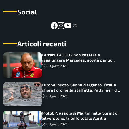
Social
Articoli recenti
Ferrari: l’ADUO2 non basterà a
raggiungere Mercedes, novità per la
Macarena
8 Agosto 2026
Europei nuoto, Senna d’argento: l’Italia
sfiora l’oro nella staffetta, Paltrinieri da
urlo, il bilancio azzurro
8 Agosto 2026
MotoGP: assolo di Martin nella Sprint di
Silverstone, trionfo totale Aprilia
8 Agosto 2026