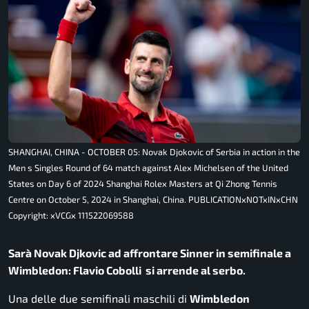
SHANGHAI, CHINA - OCTOBER 05: Novak Djokovic of Serbia in action in the
Men s Singles Round of 64 match against Alex Michelsen of the United
States on Day 6 of 2024 Shanghai Rolex Masters at Qi Zhong Tennis
Centre on October 5, 2024 in Shanghai, China. PUBLICATIONxNOTxINxCHN
Copyright: xVCGx 111522069588
Sarà Novak Djkovic ad affrontare Sinner in semifinale a
Wimbledon:
Flavio Cobolli si arrende al serbo.
Una delle due semifinali maschili di
Wimbledon