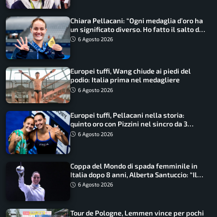
Chiara Pellacani: “Ogni medaglia d’oro ha
un significato diverso. Ho fatto il salto di
qualità”
6 Agosto 2026
Europei tuffi, Wang chiude ai piedi del
podio: Italia prima nel medagliere
6 Agosto 2026
Europei tuffi, Pellacani nella storia:
quinto oro con Pizzini nel sincro da 3
metri
6 Agosto 2026
Coppa del Mondo di spada femminile in
Italia dopo 8 anni, Alberta Santuccio: “Il
lavoro dà sempre i suoi frutti”
6 Agosto 2026
Tour de Pologne, Lemmen vince per pochi