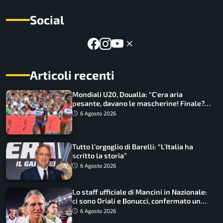
Social
Articoli recenti
Mondiali U20, Doualla: “C’era aria
pesante, davano le mascherine! Finale?
Non ho nulla da perdere”
6 Agosto 2026
Tutto l’orgoglio di Barelli: “L’Italia ha
scritto la storia”
6 Agosto 2026
Lo staff ufficiale di Mancini in Nazionale:
ci sono Oriali e Bonucci, confermato un
ritorno
6 Agosto 2026