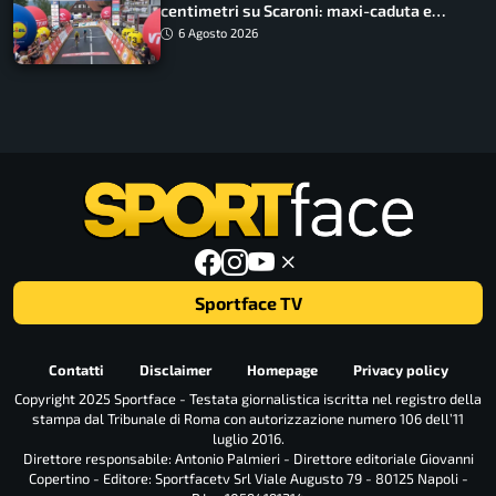
centimetri su Scaroni: maxi-caduta e
tappa accorciata
6 Agosto 2026
Sportface TV
Contatti
Disclaimer
Homepage
Privacy policy
Copyright 2025 Sportface - Testata giornalistica iscritta nel registro della
stampa dal Tribunale di Roma con autorizzazione numero 106 dell’11
luglio 2016.
Direttore responsabile: Antonio Palmieri - Direttore editoriale Giovanni
Copertino - Editore: Sportfacetv Srl Viale Augusto 79 - 80125 Napoli -