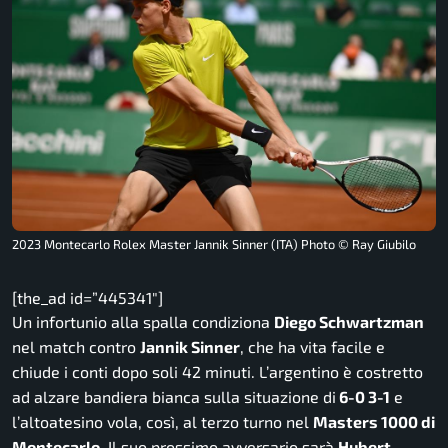
2023 Montecarlo Rolex Master Jannik Sinner (ITA) Photo © Ray Giubilo
[the_ad id=”445341″]
Un infortunio alla spalla condiziona
Diego Schwartzman
nel match contro
Jannik Sinner
, che ha vita facile e
chiude i conti dopo soli 42 minuti. L’argentino è costretto
ad alzare bandiera bianca sulla situazione di
6-0 3-1
e
l’altoatesino vola, così, al terzo turno nel
Masters 1000 di
Montecarlo
. Il suo prossimo avversario sarà
Hubert