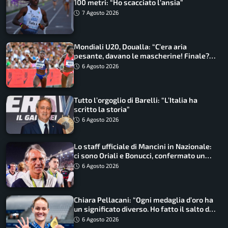
100 metri: “Ho scacciato l’ansia”
7 Agosto 2026
Mondiali U20, Doualla: “C’era aria
pesante, davano le mascherine! Finale?
Non ho nulla da perdere”
6 Agosto 2026
Tutto l’orgoglio di Barelli: “L’Italia ha
scritto la storia”
6 Agosto 2026
Lo staff ufficiale di Mancini in Nazionale:
ci sono Oriali e Bonucci, confermato un
ritorno
6 Agosto 2026
Chiara Pellacani: “Ogni medaglia d’oro ha
un significato diverso. Ho fatto il salto di
qualità”
6 Agosto 2026