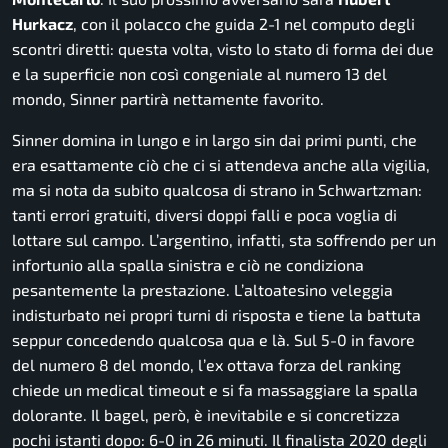
Hurkacz
, con il polacco che guida 2-1 nel computo degli
scontri diretti: questa volta, visto lo stato di forma dei due
e la superficie non così congeniale al numero 13 del
mondo, Sinner partirà nettamente favorito.
Sinner domina in lungo e in largo sin dai primi punti, che
era esattamente ciò che ci si attendeva anche alla vigilia,
ma si nota da subito qualcosa di strano in Schwartzman:
tanti errori gratuiti, diversi doppi falli e poca voglia di
lottare sul campo. L’argentino, infatti, sta soffrendo per un
infortunio alla spalla sinistra e ciò ne condiziona
pesantemente la prestazione. L’altoatesino veleggia
indisturbato nei propri turni di risposta e tiene la battuta
seppur concedendo qualcosa qua e là. Sul 5-0 in favore
del numero 8 del mondo, l’ex ottava forza del ranking
chiede un medical timeout e si fa massaggiare la spalla
dolorante. Il bagel, però, è inevitabile e si concretizza
pochi istanti dopo: 6-0 in 26 minuti. Il finalista 2020 degli