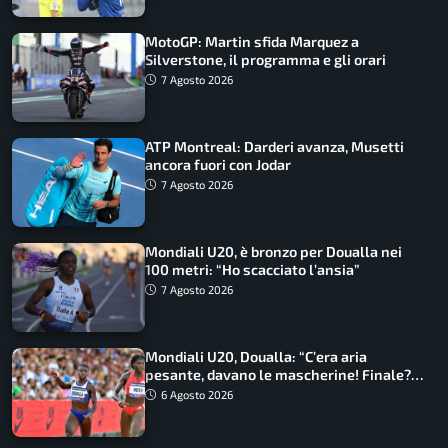
MotoGP: Martin sfida Marquez a
Silverstone, il programma e gli orari
7 Agosto 2026
ATP Montreal: Darderi avanza, Musetti
ancora fuori con Jodar
7 Agosto 2026
Mondiali U20, è bronzo per Doualla nei
100 metri: “Ho scacciato l’ansia”
7 Agosto 2026
Mondiali U20, Doualla: “C’era aria
pesante, davano le mascherine! Finale?
Non ho nulla da perdere”
6 Agosto 2026