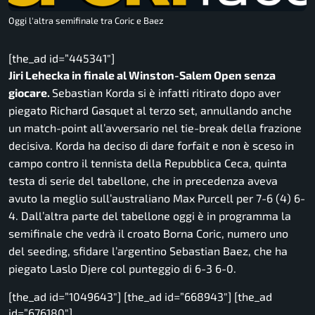
Oggi l'altra semifinale tra Coric e Baez
[the_ad id=”445341″]
Jiri Lehecka in finale al Winston-Salem Open senza
giocare.
Sebastian Korda si è infatti ritirato dopo aver
piegato Richard Gasquet al terzo set, annullando anche
un match-point all’avversario nel tie-break della frazione
decisiva. Korda ha deciso di dare forfait e non è sceso in
campo contro il tennista della Repubblica Ceca, quinta
testa di serie del tabellone, che in precedenza aveva
avuto la meglio sull’australiano Max Purcell per 7-6 (4) 6-
4. Dall’altra parte del tabellone oggi è in programma la
semifinale che vedrà il croato Borna Coric, numero uno
del seeding, sfidare l’argentino Sebastian Baez, che ha
piegato Laslo Djere col punteggio di 6-3 6-0.
[the_ad id=”1049643″] [the_ad id=”668943″] [the_ad
id=”676180″]